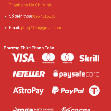
Thanh pho Ho Chi Minh
Số điện
thoại
:
0967316136
Email
:
phuq7155@gmail.com
Phương Thức Thanh Toán