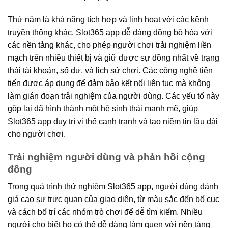
Thứ năm là khả năng tích hợp và linh hoạt với các kênh
truyền thông khác. Slot365 app dễ dàng đồng bộ hóa với
các nền tảng khác, cho phép người chơi trải nghiệm liền
mạch trên nhiều thiết bị và giữ được sự đồng nhất về trạng
thái tài khoản, số dư, và lịch sử chơi. Các công nghệ tiên
tiến được áp dụng để đảm bảo kết nối liên tục mà không
làm gián đoạn trải nghiệm của người dùng. Các yếu tố này
gộp lại đã hình thành một hệ sinh thái mạnh mẽ, giúp
Slot365 app duy trì vị thế cạnh tranh và tạo niềm tin lâu dài
cho người chơi.
Trải nghiệm người dùng và phản hồi cộng
đồng
Trong quá trình thử nghiệm Slot365 app, người dùng đánh
giá cao sự trực quan của giao diện, từ màu sắc đến bố cục
và cách bố trí các nhóm trò chơi để dễ tìm kiếm. Nhiều
người cho biết họ có thể dễ dàng làm quen với nền tảng