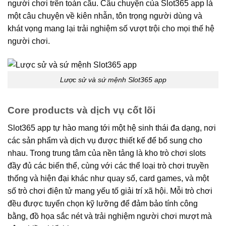
người chơi trên toàn cầu. Câu chuyện của Slot365 app là
một câu chuyện về kiên nhẫn, tôn trọng người dùng và
khát vọng mang lại trải nghiệm số vượt trội cho mọi thế hệ
người chơi.
Lược sử và sứ mệnh Slot365 app
Core products và dịch vụ cốt lõi
Slot365 app tự hào mang tới một hệ sinh thái đa dạng, nơi
các sản phẩm và dịch vụ được thiết kế để bổ sung cho
nhau. Trong trung tâm của nền tảng là kho trò chơi slots
đầy đủ các biến thể, cùng với các thể loại trò chơi truyền
thống và hiện đại khác như quay số, card games, và một
số trò chơi điện tử mang yếu tố giải trí xã hội. Mỗi trò chơi
đều được tuyển chọn kỹ lưỡng để đảm bảo tính công
bằng, đồ họa sắc nét và trải nghiệm người chơi mượt mà