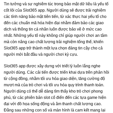
Tin tưởng và sự nghiêm túc trong bảo mật dữ liệu là yếu tố
cốt lõi của Slot365 app. Người dùng sẽ được trải nghiệm
các tính năng bảo mật tiên tiến, từ xác thực hai yếu tố cho
đến các chuẩn mã hóa hiện đại nhằm đảm bảo các giao
dịch và thông tin cá nhân luôn được bảo vệ ở mức cao
nhất. Những yếu tố này không chỉ giúp người chơi an tâm
mà còn nâng cao chất lượng trải nghiệm tổng thể, khiến
Slot365 app trở thành một lựa chọn đáng tin cậy cho cả
người mới bắt đầu và người chơi kỳ cựu.
Slot365 app được xây dựng với triết lý luôn lắng nghe
người dùng. Các cải tiến được triển khai dựa trên phản hồi
từ cộng đồng, nhằm tối ưu hóa giao diện, tăng cường độ
mượt mà của trò chơi và tối ưu hóa quy trình thanh toán.
Người dùng có thể dễ dàng tìm thấy kho trò chơi phong
phú, từ các phiên bản slot cổ điển đến các tựa game hiện
đại với đồ họa sống động và âm thanh chất lượng cao.
Đằng sau những con số và màn hình là cam kết mang lại