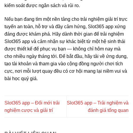
kiểm soát được ngân sách và rủi ro.
Nếu bạn đang tìm một nền tảng cho trải nghiệm giải trí trực
tuyến an toàn, hỗ trợ và đầy cảm hứng, Slot365 app xứng
đáng được khám phá. Hãy dành thời gian để trải nghiệm
Slot365 app và cảm nhận sự khác biệt từ một hệ sinh thái
được thiết kế để phục vụ bạn — không chỉ hôm nay mà
cho nhiều ngày tháng tới. Để bắt đầu, hãy tải về ứng dụng,
tạo tài khoản và tham gia vào cộng đồng người chơi tích
cực, nơi mỗi lượt quay đều có cơ hội mang lại niềm vui và
bài học quý giá.
Slot365 app – Đổi mới trải
Slot365 app – Trải nghiệm và
nghiệm cược và giải trí
đánh giá tổng quan