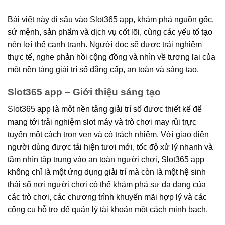
Bài viết này đi sâu vào Slot365 app, khám phá nguồn gốc,
sứ mệnh, sản phẩm và dịch vụ cốt lõi, cùng các yếu tố tạo
nên lợi thế cạnh tranh. Người đọc sẽ được trải nghiệm
thực tế, nghe phản hồi cộng đồng và nhìn về tương lai của
một nền tảng giải trí số đẳng cấp, an toàn và sáng tạo.
Slot365 app – Giới thiệu sáng tạo
Slot365 app là một nền tảng giải trí số được thiết kế để
mang tới trải nghiệm slot máy và trò chơi may rủi trực
tuyến một cách trọn vẹn và có trách nhiệm. Với giao diện
người dùng được tái hiện tươi mới, tốc độ xử lý nhanh và
tầm nhìn tập trung vào an toàn người chơi, Slot365 app
không chỉ là một ứng dụng giải trí mà còn là một hệ sinh
thái số nơi người chơi có thể khám phá sự đa dạng của
các trò chơi, các chương trình khuyến mãi hợp lý và các
công cụ hỗ trợ để quản lý tài khoản một cách minh bạch.