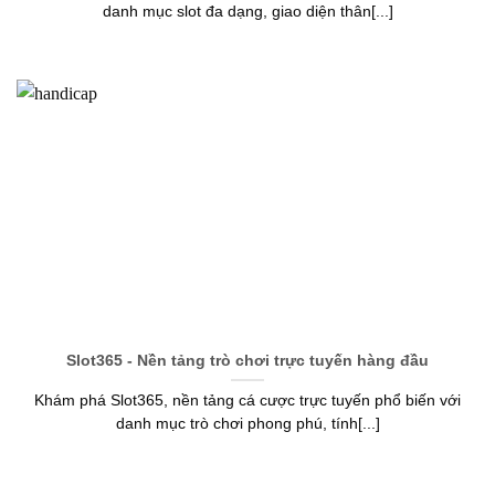
danh mục slot đa dạng, giao diện thân[...]
Slot365 - Nền tảng trò chơi trực tuyến hàng đầu
Khám phá Slot365, nền tảng cá cược trực tuyến phổ biến với
danh mục trò chơi phong phú, tính[...]