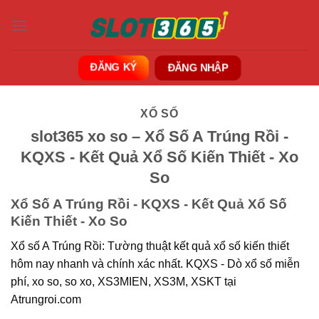
Bỏ
qua
nội
dung
ĐĂNG KÝ
ĐĂNG NHẬP
XỔ SỐ
slot365 xo so – Xổ Số A Trúng Rồi -
KQXS - Kết Quả Xổ Số Kiến Thiết - Xo
So
Xổ Số A Trúng Rồi - KQXS - Kết Quả Xổ Số
Kiến Thiết - Xo So
Xổ số A Trúng Rồi: Tường thuật kết quả xổ số kiến thiết
hôm nay nhanh và chính xác nhất. KQXS - Dò xổ số miễn
phí, xo so, so xo, XS3MIEN, XS3M, XSKT tại
Atrungroi.com