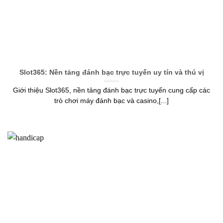
Slot365: Nền tảng đánh bạc trực tuyến uy tín và thú vị
Giới thiệu Slot365, nền tảng đánh bạc trực tuyến cung cấp các
trò chơi máy đánh bạc và casino,[...]