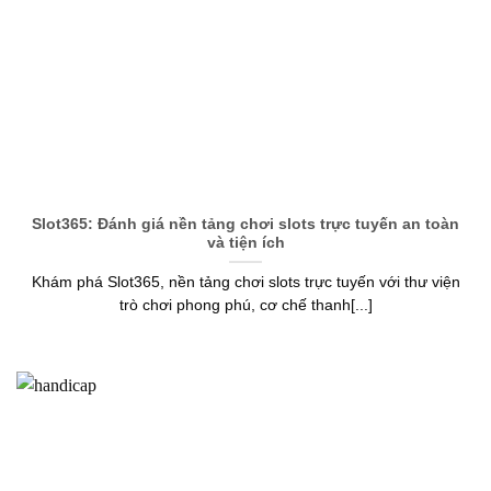
Slot365: Đánh giá nền tảng chơi slots trực tuyến an toàn
và tiện ích
Khám phá Slot365, nền tảng chơi slots trực tuyến với thư viện
trò chơi phong phú, cơ chế thanh[...]