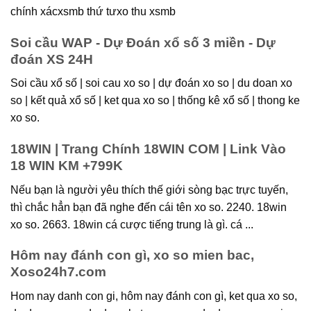
chính xácxsmb thứ tưxo thu xsmb
Soi cầu WAP - Dự Đoán xổ số 3 miền - Dự
đoán XS 24H
Soi cầu xổ số | soi cau xo so | dự đoán xo so | du doan xo
so | kết quả xổ số | ket qua xo so | thống kê xổ số | thong ke
xo so.
18WIN | Trang Chính 18WIN COM | Link Vào
18 WIN KM +799K
Nếu bạn là người yêu thích thế giới sòng bạc trực tuyến,
thì chắc hẳn bạn đã nghe đến cái tên xo so. 2240. 18win
xo so. 2663. 18win cá cược tiếng trung là gì. cá ...
Hôm nay đánh con gì, xo so mien bac,
Xoso24h7.com
Hom nay danh con gi, hôm nay đánh con gì, ket qua xo so,