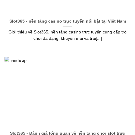
Slot365 - nền tảng casino trực tuyến nổi bật tại Việt Nam
Giới thiệu về Slot365, nền tảng casino trực tuyến cung cấp trò
chơi đa dạng, khuyến mãi và trải[...]
Slot365 - Đánh giá tổng quan về nền tảng chơi slot trực