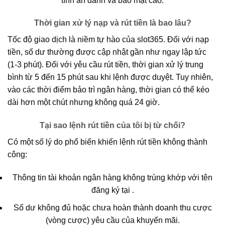
tính ẩn danh và bảo mật cao.
Thời gian xử lý nạp và rút tiền là bao lâu?
Tốc độ giao dịch là niềm tự hào của
slot365
. Đối với nạp
tiền, số dư thường được cập nhật gần như ngay lập tức
(1-3 phút). Đối với yêu cầu rút tiền, thời gian xử lý trung
bình từ 5 đến 15 phút sau khi lệnh được duyệt. Tuy nhiên,
vào các thời điểm bảo trì ngân hàng, thời gian có thể kéo
dài hơn một chút nhưng không quá 24 giờ.
Tại sao lệnh rút tiền của tôi bị từ chối?
Có một số lý do phổ biến khiến lệnh rút tiền không thành
công:
Thông tin tài khoản ngân hàng không trùng khớp với tên
đăng ký tại
.
Số dư không đủ hoặc chưa hoàn thành doanh thu cược
(vòng cược) yêu cầu của khuyến mãi.