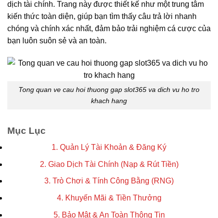
dịch tài chính. Trang này được thiết kế như một trung tâm
kiến thức toàn diện, giúp bạn tìm thấy câu trả lời nhanh
chóng và chính xác nhất, đảm bảo trải nghiệm cá cược của
bạn luôn suôn sẻ và an toàn.
Tong quan ve cau hoi thuong gap slot365 va dich vu ho tro
khach hang
Mục Lục
1. Quản Lý Tài Khoản & Đăng Ký
2. Giao Dịch Tài Chính (Nạp & Rút Tiền)
3. Trò Chơi & Tính Công Bằng (RNG)
4. Khuyến Mãi & Tiền Thưởng
5. Bảo Mật & An Toàn Thông Tin