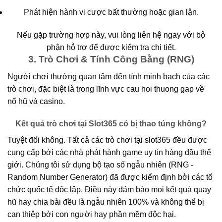
Phát hiện hành vi cược bất thường hoặc gian lận.
Nếu gặp trường hợp này, vui lòng liên hệ ngay với bộ
phận hỗ trợ để được kiểm tra chi tiết.
3. Trò Chơi & Tính Công Bằng (RNG)
Người chơi thường quan tâm đến tính minh bạch của các
trò chơi, đặc biệt là trong lĩnh vực
cau hoi thuong gap
về
nổ hũ và casino.
Kết quả trò chơi tại Slot365 có bị thao túng không?
Tuyệt đối không. Tất cả các trò chơi tại
slot365
đều được
cung cấp bởi các nhà phát hành game uy tín hàng đầu thế
giới. Chúng tôi sử dụng bộ tạo số ngẫu nhiên (RNG -
Random Number Generator) đã được kiểm định bởi các tổ
chức quốc tế độc lập. Điều này đảm bảo mọi kết quả quay
hũ hay chia bài đều là ngẫu nhiên 100% và không thể bị
can thiệp bởi con người hay phần mềm độc hại.