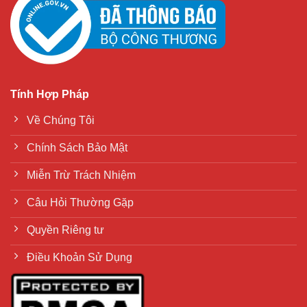
Tính Hợp Pháp
Về Chúng Tôi
Chính Sách Bảo Mật
Miễn Trừ Trách Nhiệm
Câu Hỏi Thường Gặp
Quyền Riêng tư
Điều Khoản Sử Dụng