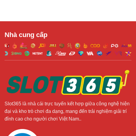
Nhà cung cấp
Slot365 là nhà cái trực tuyến kết hợp giữa công nghệ hiện
đại và kho trò chơi đa dạng, mang đến trải nghiệm giải trí
đỉnh cao cho người chơi Việt Nam..