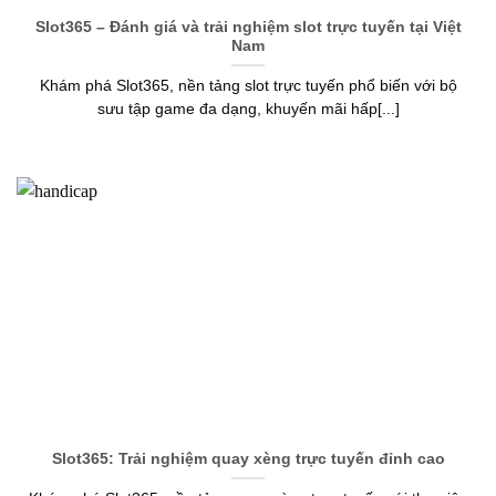
Slot365 – Đánh giá và trải nghiệm slot trực tuyến tại Việt
Nam
Khám phá Slot365, nền tảng slot trực tuyến phổ biến với bộ
sưu tập game đa dạng, khuyến mãi hấp[...]
Slot365: Trải nghiệm quay xèng trực tuyến đỉnh cao