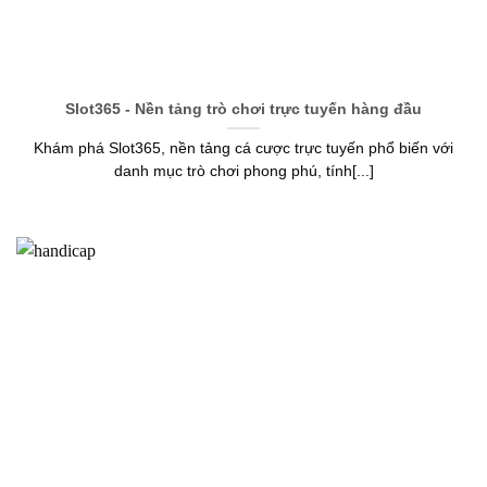
Slot365 - Nền tảng trò chơi trực tuyến hàng đầu
Khám phá Slot365, nền tảng cá cược trực tuyến phổ biến với
danh mục trò chơi phong phú, tính[...]