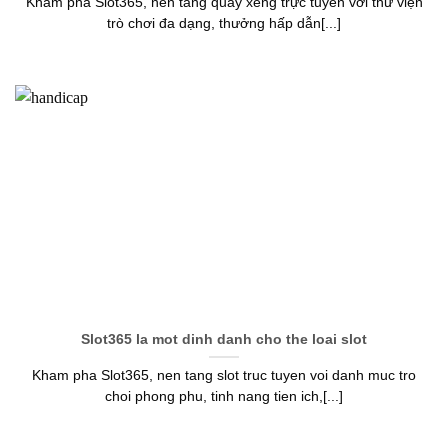
Khám phá Slot365, nền tảng quay xèng trực tuyến với thư viện
trò chơi đa dạng, thưởng hấp dẫn[...]
Slot365 la mot dinh danh cho the loai slot
Kham pha Slot365, nen tang slot truc tuyen voi danh muc tro
choi phong phu, tinh nang tien ich,[...]