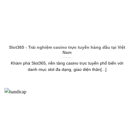
Slot365 - Trải nghiệm casino trực tuyến hàng đầu tại Việt
Nam
Khám phá Slot365, nền tảng casino trực tuyến phổ biến với
danh mục slot đa dạng, giao diện thân[...]