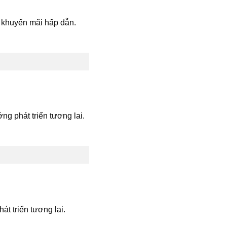
à khuyến mãi hấp dẫn.
g phát triển tương lai.
át triển tương lai.