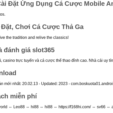
ài Đặt Ứng Dụng Cá Cược Mobile And
os.
 Đặt, Chơi Cá Cược Thả Ga
 the tradition and relive the classics!
à đánh giá slot365
 casino trực tuyến và cá cược thể thao đỉnh cao. Nhà cái uy tín, 
nload
n mới nhất: 20.02.13 - Updated: 2023 - com.boskuota01.andro
ách miễn phí
world ⇔ Leo88 ⇔ hi88 ⇔ hi88 ⇔ https://f168hi.com/ ⇔ sv66 