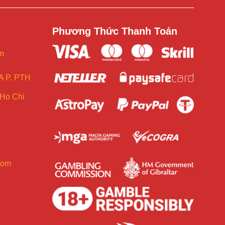
Phương Thức Thanh Toán
m
 P. PTH
Ho Chi
com