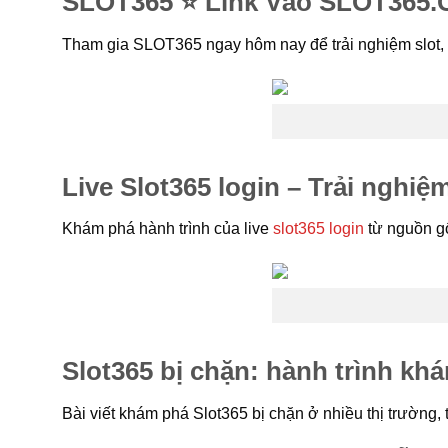
SLOT365 ⭐️ Link Vào SLOT365.
Tham gia SLOT365 ngay hôm nay để trải nghiệm slot, b
Live Slot365 login – Trải nghiệm
Khám phá hành trình của live
slot365 login
từ nguồn gố
Slot365 bị chặn: hành trình kh
Bài viết khám phá Slot365 bị chặn ở nhiều thị trường, 