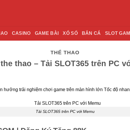
HAO
CASINO
GAME BÀI
XỔ SỐ
BẮN CÁ
SLOT GA
THỂ THAO
 the thao – Tải SLOT365 trên PC 
ận hưởng trải nghiệm chơi game trên màn hình lớn Tốc độ nha
Tải SLOT365 trên PC với Memu