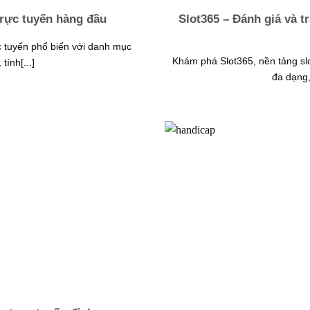
 trực tuyến hàng đầu
Slot365 – Đánh giá và tr
c tuyến phổ biến với danh mục
Khám phá Slot365, nền tảng slo
tính[...]
đa dạng,