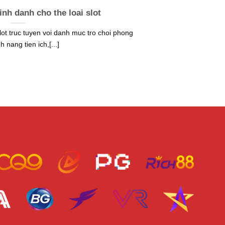
inh danh cho the loai slot
ot truc tuyen voi danh muc tro choi phong
h nang tien ich,[...]