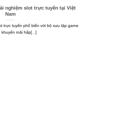
ải nghiệm slot trực tuyến tại Việt
Nam
t trực tuyến phổ biến với bộ sưu tập game
 khuyến mãi hấp[...]