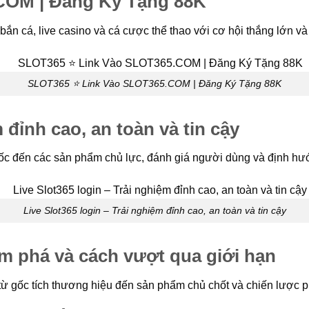
COM | Đăng Ký Tặng 88K
ắn cá, live casino và cá cược thể thao với cơ hội thắng lớn v
SLOT365 ⭐️ Link Vào SLOT365.COM | Đăng Ký Tặng 88K
 đỉnh cao, an toàn và tin cậy
c đến các sản phẩm chủ lực, đánh giá người dùng và định hướn
Live Slot365 login – Trải nghiệm đỉnh cao, an toàn và tin cậy
ám phá và cách vượt qua giới hạn
từ gốc tích thương hiệu đến sản phẩm chủ chốt và chiến lược ph