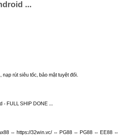
roid ...
nạp rút siêu tốc, bảo mật tuyệt đối.
id - FULL SHIP DONE ...
⇔ ax88 ⇔ https://32win.vc/ ⇔ PG88 ⇔ PG88 ⇔ EE88 ⇔