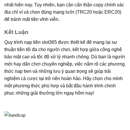
nhất hiện nay. Tuy nhiên, bạn cần cẩn thận copy chính xác
địa chỉ ví và chọn đúng mạng lưới (TRC20 hoặc ERC20)
để tránh mất tiền vĩnh viễn.
Kết Luận
Quy trình
nạp tiền slot365
được thiết kế để mang lại sự
thuận tiện tối đa cho người chơi, kết hợp giữa công nghệ
bảo mật cao và tốc độ xử lý nhanh chóng. Dù bạn là người
mới hay dân chơi chuyên nghiệp, việc nắm rõ các phương
thức
nap tien
và những lưu ý quan trọng sẽ giúp trải
nghiệm cá cược tại
trở nên hoàn hảo. Hãy chọn cho mình
một phương thức phù hợp và bắt đầu hành trình chinh
phục những giải thưởng lớn ngay hôm nay!