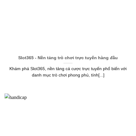
Slot365 - Nền tảng trò chơi trực tuyến hàng đầu
Khám phá Slot365, nền tảng cá cược trực tuyến phổ biến với
danh mục trò chơi phong phú, tính[...]