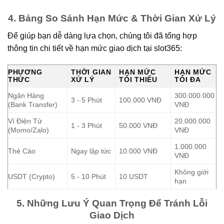
4. Bảng So Sánh Hạn Mức & Thời Gian Xử Lý
Để giúp bạn dễ dàng lựa chọn, chúng tôi đã tổng hợp
thông tin chi tiết về hạn mức giao dịch tại
slot365
:
PHƯƠNG
THỜI GIAN
HẠN MỨC
HẠN MỨC
THỨC
XỬ LÝ
TỐI THIỂU
TỐI ĐA
Ngân Hàng
300.000.000
3 - 5 Phút
100.000 VNĐ
(Bank Transfer)
VNĐ
Ví Điện Tử
20.000.000
1 - 3 Phút
50.000 VNĐ
(Momo/Zalo)
VNĐ
1.000.000
Thẻ Cào
Ngay lập tức
10.000 VNĐ
VNĐ
Không giới
USDT (Crypto)
5 - 10 Phút
10 USDT
hạn
5. Những Lưu Ý Quan Trọng Để Tránh Lỗi
Giao Dịch