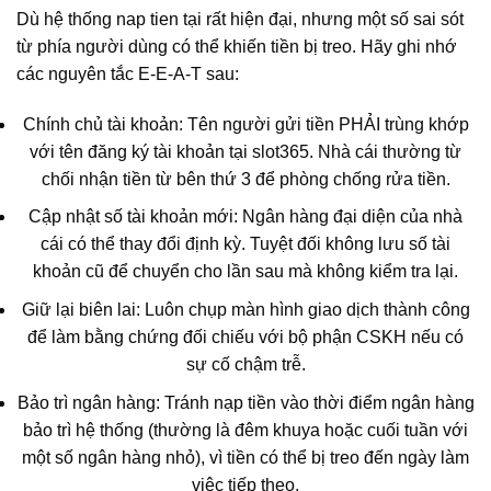
Dù hệ thống
nap tien
tại
rất hiện đại, nhưng một số sai sót
từ phía người dùng có thể khiến tiền bị treo. Hãy ghi nhớ
các nguyên tắc E-E-A-T sau:
Chính chủ tài khoản:
Tên người gửi tiền PHẢI trùng khớp
với tên đăng ký tài khoản tại
slot365
. Nhà cái thường từ
chối nhận tiền từ bên thứ 3 để phòng chống rửa tiền.
Cập nhật số tài khoản mới:
Ngân hàng đại diện của nhà
cái có thể thay đổi định kỳ. Tuyệt đối không lưu số tài
khoản cũ để chuyển cho lần sau mà không kiểm tra lại.
Giữ lại biên lai:
Luôn chụp màn hình giao dịch thành công
để làm bằng chứng đối chiếu với bộ phận CSKH nếu có
sự cố chậm trễ.
Bảo trì ngân hàng:
Tránh nạp tiền vào thời điểm ngân hàng
bảo trì hệ thống (thường là đêm khuya hoặc cuối tuần với
một số ngân hàng nhỏ), vì tiền có thể bị treo đến ngày làm
việc tiếp theo.