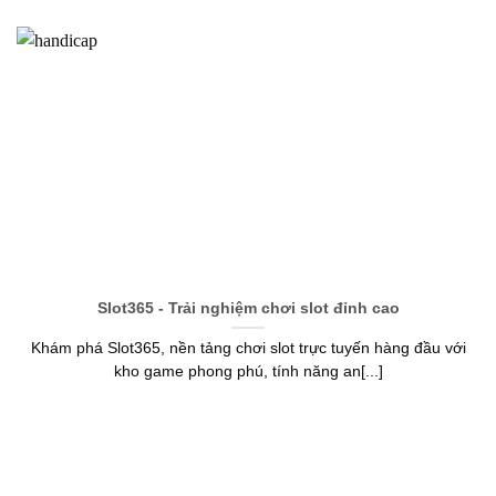
Slot365 - Trải nghiệm chơi slot đỉnh cao
Khám phá Slot365, nền tảng chơi slot trực tuyến hàng đầu với
kho game phong phú, tính năng an[...]