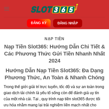
Bỏ
qua
nội
dung
ĐĂNG KÝ
ĐĂNG NHẬP
NẠP TIỀN
Nạp Tiền Slot365: Hướng Dẫn Chi Tiết &
Các Phương Thức Gửi Tiền Nhanh Nhất
2024
Hướng Dẫn Nạp Tiền Slot365: Đa Dạng
Phương Thức, An Toàn & Nhanh Chóng
Trong thế giới giải trí trực tuyến, tốc độ và sự an toàn trong
giao dịch tài chính là yếu tố sống còn để đánh giá uy tín
của một nhà cái. Tại
, quy trình
nạp tiền slot365
được tối
ưu hóa nhằm mang lại trải nghiệm liền mạch nhất cho