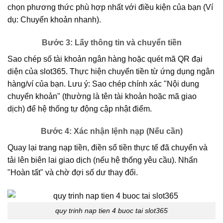
chọn phương thức phù hợp nhất với điều kiện của bạn (Ví
dụ: Chuyển khoản nhanh).
Bước 3: Lấy thông tin và chuyển tiền
Sao chép số tài khoản ngân hàng hoặc quét mã QR đại
diện của
slot365
. Thực hiện chuyển tiền từ ứng dụng ngân
hàng/ví của bạn.
Lưu ý:
Sao chép chính xác "Nội dung
chuyển khoản" (thường là tên tài khoản hoặc mã giao
dịch) để hệ thống tự động cập nhật điểm.
Bước 4: Xác nhận lệnh nạp (Nếu cần)
Quay lại trang nạp tiền, điền số tiền thực tế đã chuyển và
tải lên biên lai giao dịch (nếu hệ thống yêu cầu). Nhấn
"Hoàn tất" và chờ đợi số dư thay đổi.
quy trinh nap tien 4 buoc tai slot365