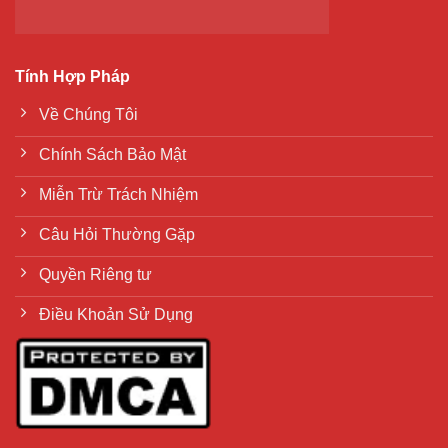
Tính Hợp Pháp
Về Chúng Tôi
Chính Sách Bảo Mật
Miễn Trừ Trách Nhiệm
Câu Hỏi Thường Gặp
Quyền Riêng tư
Điều Khoản Sử Dụng