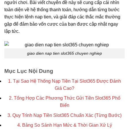
người chơi. Bài viết chuyên đề này sẽ cung cấp cái nhìn
toàn diện về hệ thống thanh toán, hướng dẫn từng bước
thực hiện lệnh
nap tien
, và giải đáp các thắc mắc thường
gặp để đảm bảo vốn cược của bạn được cập nhật ngay
lập tức.
giao dien nap tien slot365 chuyen nghiep
Mục Lục Nội Dung
1. Tại Sao Hệ Thống Nạp Tiền Tại Slot365 Được Đánh
Giá Cao?
2. Tổng Hợp Các Phương Thức Gửi Tiền Slot365 Phổ
Biến
3. Quy Trình Nạp Tiền Slot365 Chuẩn Xác (Từng Bước)
4. Bảng So Sánh Hạn Mức & Thời Gian Xử Lý