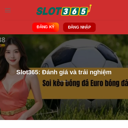
Bỏ
qua
nội
dung
ĐĂNG KÝ
ĐĂNG NHẬP
Slot365: Đánh giá và trải nghiệm