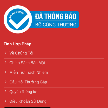
Tính Hợp Pháp
Về Chúng Tôi
Chính Sách Bảo Mật
Miễn Trừ Trách Nhiệm
Câu Hỏi Thường Gặp
Quyền Riêng tư
Điều Khoản Sử Dụng