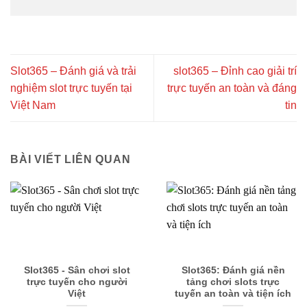
Slot365 – Đánh giá và trải
slot365 – Đỉnh cao giải trí
nghiệm slot trực tuyến tại
trực tuyến an toàn và đáng
Việt Nam
tin
BÀI VIẾT LIÊN QUAN
Slot365 - Sân chơi slot
Slot365: Đánh giá nền
trực tuyến cho người
tảng chơi slots trực
Việt
tuyến an toàn và tiện ích