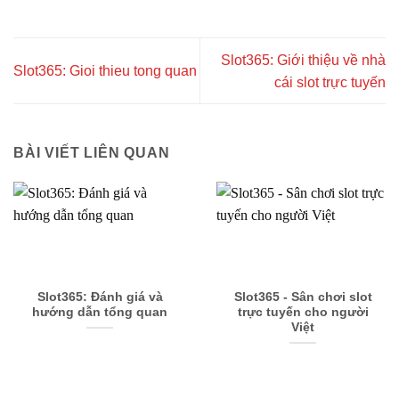
Slot365: Giới thiệu về nhà
Slot365: Gioi thieu tong quan
cái slot trực tuyến
BÀI VIẾT LIÊN QUAN
Slot365: Đánh giá và
Slot365 - Sân chơi slot
hướng dẫn tổng quan
trực tuyến cho người
Việt