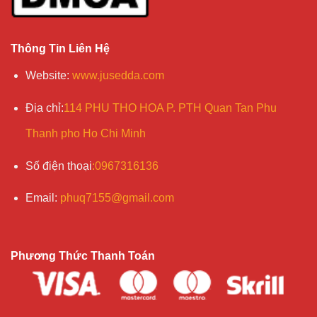
Thông Tin Liên Hệ
Website
:
www.jusedda.com
Địa chỉ
:
114 PHU THO HOA P. PTH Quan Tan Phu
Thanh pho Ho Chi Minh
Số điện
thoại
:
0967316136
Email
:
phuq7155@gmail.com
Phương Thức Thanh Toán