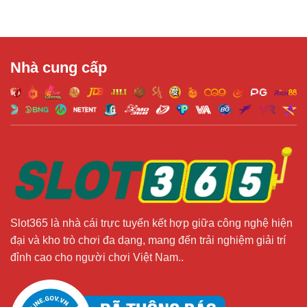
Nhà cung cấp
Slot365 là nhà cái trực tuyến kết hợp giữa công nghệ hiện
đại và kho trò chơi đa dạng, mang đến trải nghiệm giải trí
đỉnh cao cho người chơi Việt Nam..