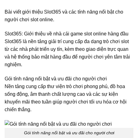
Bài viết giới thiệu Slot365 và các tính năng nổi bật cho
người chơi slot online.
Slot365: Giới thiệu về nhà cái game slot online hàng đầu
Slot365 là nền tảng giải trí cung cấp đa dạng trò chơi slot
từ các nhà phát triển uy tín, kèm theo giao diện trực quan
và hệ thống bảo mật hàng đầu để người chơi yên tâm trải
nghiệm.
Gói tính năng nổi bật và ưu đãi cho người chơi
Nền tảng cung cấp thư viện trò chơi phong phú, đồ họa
sống động, âm thanh chất lượng cao và các sự kiện
khuyến mãi theo tuần giúp người chơi tối ưu hóa cơ hội
chiến thắng.
Gói tính năng nổi bật và ưu đãi cho người chơi