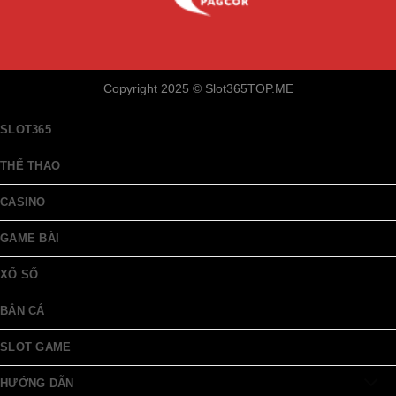
Copyright 2025 ©
Slot365TOP.ME
SLOT365
THỂ THAO
CASINO
GAME BÀI
XỔ SỐ
BẮN CÁ
SLOT GAME
HƯỚNG DẪN