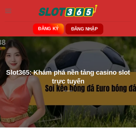
Bỏ
qua
nội
dung
ĐĂNG KÝ
ĐĂNG NHẬP
Slot365: Khám phá nền tảng casino slot
trực tuyến