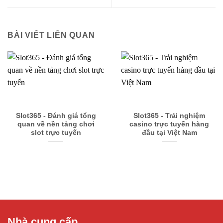
BÀI VIẾT LIÊN QUAN
Slot365 - Đánh giá tổng
Slot365 - Trải nghiệm
quan về nền tảng chơi
casino trực tuyến hàng
slot trực tuyến
đầu tại Việt Nam
Nhà cung cấp