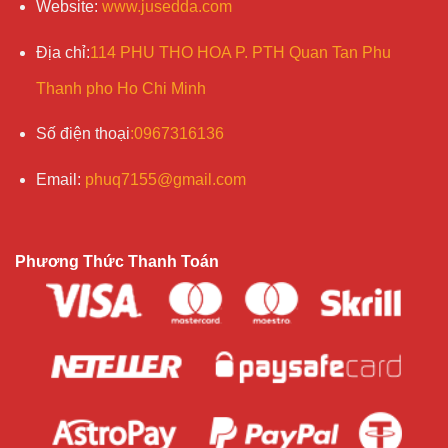
Website
:
www.jusedda.com
Địa chỉ
:
114 PHU THO HOA P. PTH Quan Tan Phu
Thanh pho Ho Chi Minh
Số điện
thoại
:
0967316136
Email
:
phuq7155@gmail.com
Phương Thức Thanh Toán