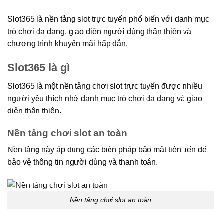
Slot365 là nền tảng slot trực tuyến phổ biến với danh mục
trò chơi đa dạng, giao diện người dùng thân thiện và
chương trình khuyến mãi hấp dẫn.
Slot365 là gì
Slot365 là một nền tảng chơi slot trực tuyến được nhiều
người yêu thích nhờ danh mục trò chơi đa dạng và giao
diện thân thiện.
Nền tảng chơi slot an toàn
Nền tảng này áp dụng các biện pháp bảo mật tiên tiến để
bảo vệ thông tin người dùng và thanh toán.
Nền tảng chơi slot an toàn