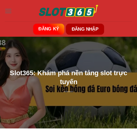
Bỏ
qua
nội
dung
ĐĂNG KÝ
ĐĂNG NHẬP
Slot365: Khám phá nền tảng slot trực
tuyến