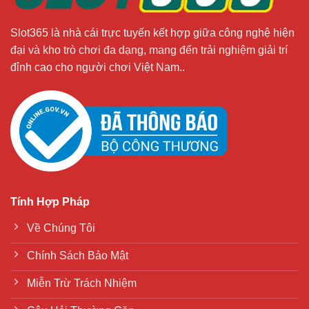
Slot365 là nhà cái trực tuyến kết hợp giữa công nghệ hiện
đại và kho trò chơi đa dạng, mang đến trải nghiệm giải trí
đỉnh cao cho người chơi Việt Nam..
Tính Hợp Pháp
Về Chúng Tôi
Chính Sách Bảo Mật
Miễn Trừ Trách Nhiệm