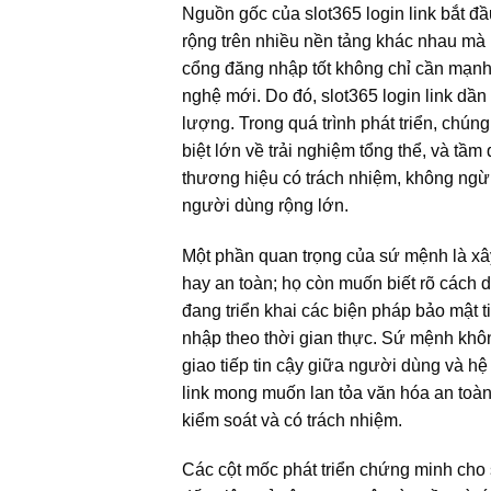
Nguồn gốc của slot365 login link bắt đ
rộng trên nhiều nền tảng khác nhau mà
cổng đăng nhập tốt không chỉ cần mạnh
nghệ mới. Do đó, slot365 login link dầ
lượng. Trong quá trình phát triển, chún
biệt lớn về trải nghiệm tổng thể, và tầm
thương hiệu có trách nhiệm, không ngừn
người dùng rộng lớn.
Một phần quan trọng của sứ mệnh là xâ
hay an toàn; họ còn muốn biết rõ cách d
đang triển khai các biện pháp bảo mật t
nhập theo thời gian thực. Sứ mệnh khôn
giao tiếp tin cậy giữa người dùng và hệ
link mong muốn lan tỏa văn hóa an toà
kiểm soát và có trách nhiệm.
Các cột mốc phát triển chứng minh cho