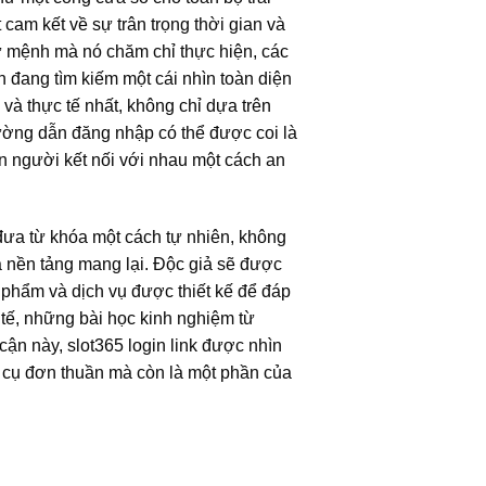
cam kết về sự trân trọng thời gian và
sứ mệnh mà nó chăm chỉ thực hiện, các
n đang tìm kiếm một cái nhìn toàn diện
 và thực tế nhất, không chỉ dựa trên
đường dẫn đăng nhập có thể được coi là
on người kết nối với nhau một cách an
 đưa từ khóa một cách tự nhiên, không
mà nền tảng mang lại. Độc giả sẽ được
 phẩm và dịch vụ được thiết kế để đáp
 tế, những bài học kinh nghiệm từ
ận này, slot365 login link được nhìn
g cụ đơn thuần mà còn là một phần của