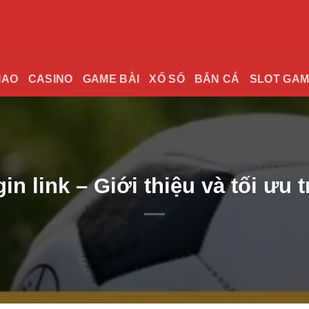
HAO
CASINO
GAME BÀI
XỔ SỐ
BẮN CÁ
SLOT GA
gin link – Giới thiệu và tối ưu 