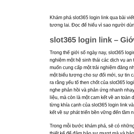
Khám phá slot365 login link qua bài viế
tương lai. Đọc để hiểu vì sao người dùng
slot365 login link – Gi
Trong thế giới số ngày nay, slot365 lo
nghiệm một hệ sinh thái các dịch vụ an
muốn cung cấp một trải nghiệm đăng nh
một biểu tượng cho sự đổi mới, sự tin 
ra rằng yếu tố then chốt của slot365 lo
nghe phản hồi và phản ứng nhanh nhạy 
liệu, mà còn là một cam kết về an toàn 
từng khía cạnh của slot365 login link v
kết về sự phát triển bền vững đến tầm n
Trong mỗi bước khám phá, sẽ có những
thiết kế để đảm bảo sự mượt mà và bảo 