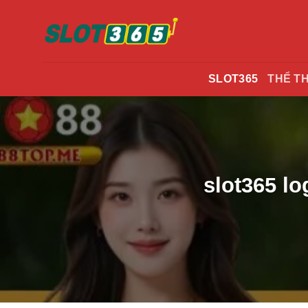
Bỏ
qua
nội
dung
SLOT365
THỂ T
slot365 lo