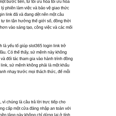
ột bước tiến, từ tối ưu hóa tối ưu hóa
lý phiên làm việc và bảo vệ giao thức
in link đã và đang dệt nên một câu
ự tin tận hưởng thế giới số, đồng thời
 hơn vào sáng tạo, công việc và các mối
là yếu tố giúp slot365 login link trở
 đầu. Có thể thấy, sứ mệnh này không
và đối tác tham gia vào hành trình đồng
 link, sứ mệnh không phải là một khẩu
hanh nhạy trước mọi thách thức, để mỗi
vì chúng là câu trả lời trực tiếp cho
cung cấp một cửa đăng nhập an toàn với
 nền tảng này không chỉ dừng lại ở tính