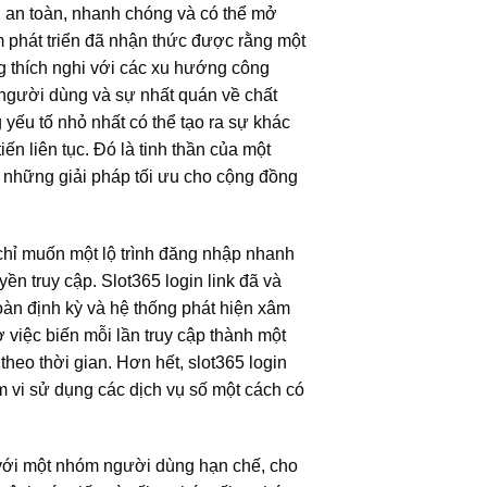
n an toàn, nhanh chóng và có thể mở
 phát triển đã nhận thức được rằng một
g thích nghi với các xu hướng công
 người dùng và sự nhất quán về chất
 yếu tố nhỏ nhất có thể tạo ra sự khác
ến liên tục. Đó là tinh thần của một
i những giải pháp tối ưu cho cộng đồng
hỉ muốn một lộ trình đăng nhập nhanh
ền truy cập. Slot365 login link đã và
oàn định kỳ và hệ thống phát hiện xâm
việc biến mỗi lần truy cập thành một
theo thời gian. Hơn hết, slot365 login
 vi sử dụng các dịch vụ số một cách có
 với một nhóm người dùng hạn chế, cho