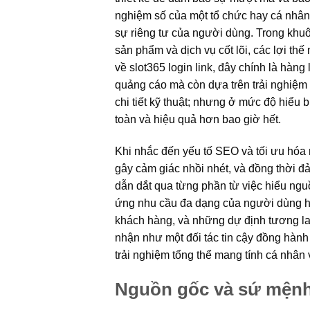
nghiệm số của một tổ chức hay cá nhân, 
sự riêng tư của người dùng. Trong khuô
sản phẩm và dịch vụ cốt lõi, các lợi th
về slot365 login link, đây chính là hàn
quảng cáo mà còn dựa trên trải nghiệm 
chi tiết kỹ thuật; nhưng ở mức độ hiểu
toàn và hiệu quả hơn bao giờ hết.
Khi nhắc đến yếu tố SEO và tối ưu hóa n
gây cảm giác nhồi nhét, và đồng thời đả
dẫn dắt qua từng phần từ việc hiểu ngu
ứng nhu cầu đa dạng của người dùng hiệ
khách hàng, và những dự định tương lai
nhận như một đối tác tin cậy đồng hành
trải nghiệm tổng thể mang tính cá nhân 
Nguồn gốc và sứ mệnh 