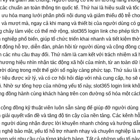
các chuẩn an toàn thông tin quốc tế. Thứ hai là hiệu suất và t
ối ưu hóa mạng lưới phân phối nội dung và giảm thiểu độ trễ cho
à mượt mà, ngay cả khi mạng và thiết bị của người dùng có gi
g chảy làm việc có thể mở rộng, slot365 login link cho phép tí
 nghiệp phổ biến, giúp tổ chức triển khai nhanh và tiết kiệm thời
t động hỗ trợ, diễn đàn, phản hồi từ người dùng và cộng đồn
h các nhu cầu thay đổi. Thứ năm là cam kết với trách nhiệm xã 
ương hiệu nhìn nhận tác động xã hội của mình, từ an toàn dữ l
ời dùng trong một thế giới số ngày càng phức tạp. Thứ sáu là 
liệu được xử lý, và có cơ hội hỏi đáp với nhà cung cấp, họ sẽ 
i. Nhờ sự tổng hợp của những yếu tố này, slot365 login link kh
năng đồng hành cùng khách hàng trên con đường số hóa một cách
 cộng đồng kỹ thuật viên luôn sẵn sàng để giúp đỡ người dùng 
 giải quyết vấn đề và tăng độ tin cậy của nền tảng. Các kênh hỗ
 người dùng nhận được lời khuyên nhanh chóng và hướng dẫn ch
 nghệ bảo mật, yếu tố hỗ trợ nhanh nhạy và chuyên nghiệp là m
hợp với nhu cầu của từng khách hàng. Tất cả những yếu tố này 