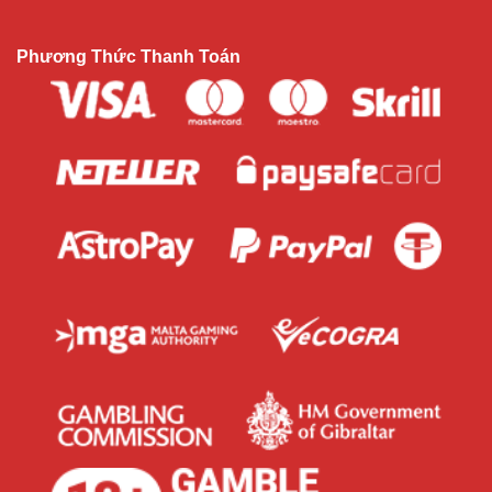
Phương Thức Thanh Toán