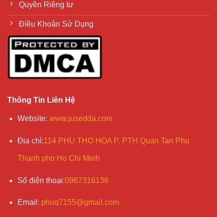
Quyền Riêng tư
Điều Khoản Sử Dụng
Thông Tin Liên Hệ
Website
:
www.jusedda.com
Địa chỉ
:
114 PHU THO HOA P. PTH Quan Tan Phu
Thanh pho Ho Chi Minh
Số điện
thoại
:
0967316136
Email
:
phuq7155@gmail.com