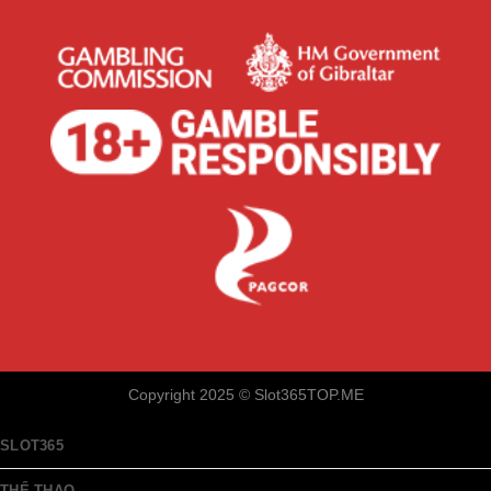
Copyright 2025 ©
Slot365TOP.ME
SLOT365
THỂ THAO