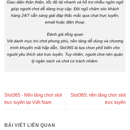
Giao diện thân thiện, tốc độ tải nhanh và hỗ trợ nhiều ngôn ngữ
giúp người chơi dễ dàng truy cập. Đội ngũ chăm sóc khách
hàng 24/7 sẵn sàng giải đáp thắc mắc qua chat trực tuyến,
email hoặc điện thoại.
Đánh giá tổng quan
Với danh mục trò chơi phong phú, nền tảng dễ dùng và chương
trình khuyến mãi hấp dẫn, Slot365 là lựa chọn phổ biến cho
người yêu thích slot trực tuyến. Tuy nhiên, người chơi nên quản
lý ngân sách và chơi có trách nhiệm.
Slot365 - Nền tảng chơi slot
Slot365: nền tảng chơi slot
trực tuyến tại Việt Nam
trực tuyến
BÀI VIẾT LIÊN QUAN