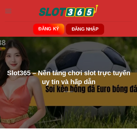
Bỏ
qua
nội
dung
ĐĂNG KÝ
ĐĂNG NHẬP
Slot365 – Nền tảng chơi slot trực tuyến
uy tín và hấp dẫn