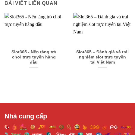
BÀI VIẾT LIÊN QUAN
Slot365 - Nền tảng trò
Slot365 – Đánh giá và trải
chơi trực tuyến hàng
nghiệm slot trực tuyến
đầu
tại Việt Nam
Nhà cung cấp