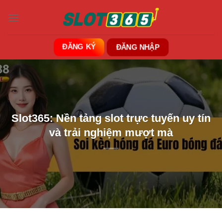
Bỏ
qua
nội
dung
ĐĂNG KÝ
ĐĂNG NHẬP
Slot365: Nền tảng slot trực tuyến uy tín
và trải nghiệm mượt mà