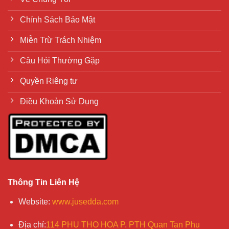
Chính Sách Bảo Mật
Miễn Trừ Trách Nhiệm
Câu Hỏi Thường Gặp
Quyền Riêng tư
Điều Khoản Sử Dụng
Thông Tin Liên Hệ
Website
:
www.jusedda.com
Địa chỉ
:
114 PHU THO HOA P. PTH Quan Tan Phu