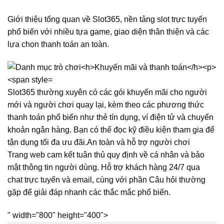
Giới thiệu tổng quan về Slot365, nền tảng slot trực tuyến
phổ biến với nhiều tựa game, giao diện thân thiện và các
lựa chọn thanh toán an toàn.
Slot365 thường xuyên có các gói khuyến mãi cho người
mới và người chơi quay lại, kèm theo các phương thức
thanh toán phổ biến như thẻ tín dụng, ví điện tử và chuyển
khoản ngân hàng. Bạn có thể đọc kỹ điều kiện tham gia để
tận dụng tối đa ưu đãi.
An toàn và hỗ trợ người chơi
Trang web cam kết tuân thủ quy định về cá nhân và bảo
mật thông tin người dùng. Hỗ trợ khách hàng 24/7 qua
chat trực tuyến và email, cùng với phần Câu hỏi thường
gặp để giải đáp nhanh các thắc mắc phổ biến.
" width="800" height="400">