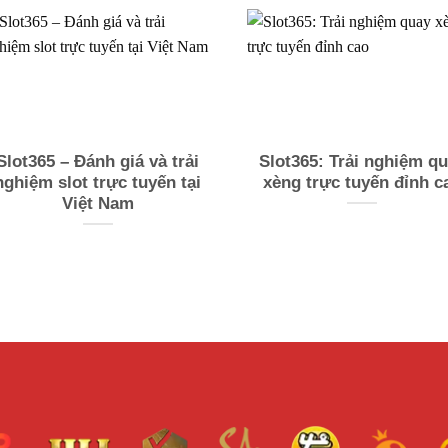
Slot365 – Đánh giá và trải
Slot365: Trải nghiệm q
nghiệm slot trực tuyến tại
xèng trực tuyến đỉnh c
Việt Nam