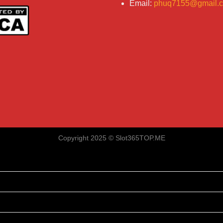
Email
:
phuq7155@gmail.
Copyright 2025 ©
Slot365TOP.ME