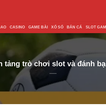
HAO
CASINO
GAME BÀI
XỔ SỐ
BẮN CÁ
SLOT GA
n tảng trò chơi slot và đánh bạ