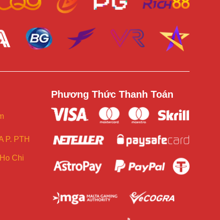
Phương Thức Thanh Toán
m
 P. PTH
Ho Chi