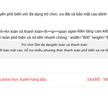
uyến phổ biến với đa dạng trò chơi, ưu đãi và bảo mật cao dàn
Nền tảng cam kết
 toán phổ biến và rút tiền nhanh chóng.
" width="800" height="
Trò chơi Slot đa dạng
An toàn và thanh toán
t bảo mật cao, hỗ trợ nhiều phương thức thanh toán phổ biến và rút t
 casino trực tuyến hàng đầu
Slot365 - Nề