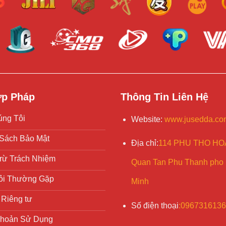
ợp Pháp
Thông Tin Liên Hệ
ng Tôi
Website
:
www.jusedda.co
Sách Bảo Mật
Địa chỉ
:
114 PHU THO HOA
rừ Trách Nhiệm
Quan Tan Phu Thanh pho 
ỏi Thường Gặp
Minh
Riêng tư
Số điện
thoại
:
0967316136
Khoản Sử Dụng