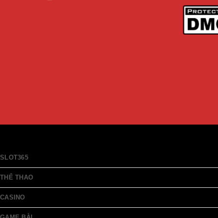
SLOT365
THỂ THAO
CASINO
GAME BÀI