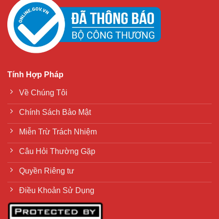
Tính Hợp Pháp
Về Chúng Tôi
Chính Sách Bảo Mật
Miễn Trừ Trách Nhiệm
Câu Hỏi Thường Gặp
Quyền Riêng tư
Điều Khoản Sử Dụng