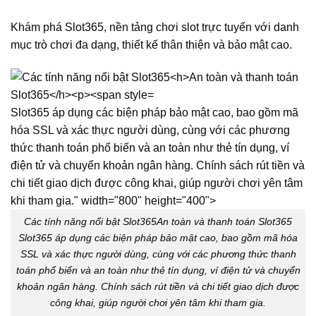
Khám phá Slot365, nền tảng chơi slot trực tuyến với danh
mục trò chơi đa dạng, thiết kế thân thiện và bảo mật cao.
Slot365 áp dụng các biện pháp bảo mật cao, bao gồm mã
hóa SSL và xác thực người dùng, cùng với các phương
thức thanh toán phổ biến và an toàn như thẻ tín dụng, ví
điện tử và chuyển khoản ngân hàng. Chính sách rút tiền và
chi tiết giao dịch được công khai, giúp người chơi yên tâm
khi tham gia.
" width="800" height="400">
Các tính năng nổi bật Slot365
An toàn và thanh toán Slot365
Slot365 áp dụng các biện pháp bảo mật cao, bao gồm mã hóa
SSL và xác thực người dùng, cùng với các phương thức thanh
toán phổ biến và an toàn như thẻ tín dụng, ví điện tử và chuyển
khoản ngân hàng. Chính sách rút tiền và chi tiết giao dịch được
công khai, giúp người chơi yên tâm khi tham gia.