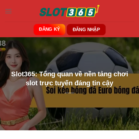
Bỏ
qua
nội
dung
ĐĂNG KÝ
ĐĂNG NHẬP
Slot365: Tổng quan về nền tảng chơi
slot trực tuyến đáng tin cậy