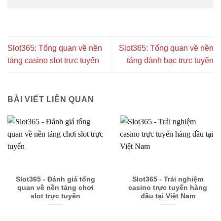
Slot365: Tổng quan về nền
Slot365: Tổng quan về nền
tảng casino slot trực tuyến
tảng đánh bạc trực tuyến
BÀI VIẾT LIÊN QUAN
Slot365 - Đánh giá tổng
Slot365 - Trải nghiệm
quan về nền tảng chơi
casino trực tuyến hàng
slot trực tuyến
đầu tại Việt Nam