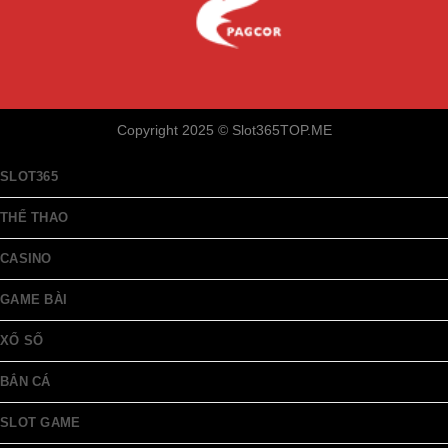
Copyright 2025 ©
Slot365TOP.ME
SLOT365
THỂ THAO
CASINO
GAME BÀI
XỔ SỐ
BẮN CÁ
SLOT GAME