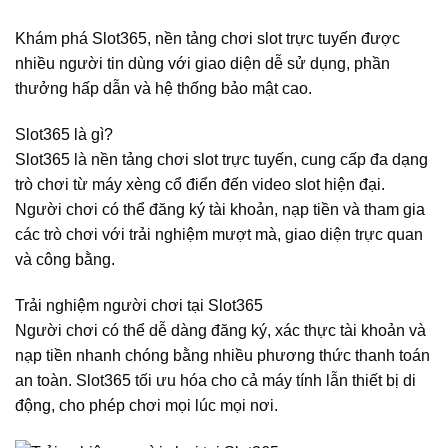
Khám phá Slot365, nền tảng chơi slot trực tuyến được
nhiều người tin dùng với giao diện dễ sử dụng, phần
thưởng hấp dẫn và hệ thống bảo mật cao.
Slot365 là gì?
Slot365 là nền tảng chơi slot trực tuyến, cung cấp đa dạng
trò chơi từ máy xèng cổ điển đến video slot hiện đại.
Người chơi có thể đăng ký tài khoản, nạp tiền và tham gia
các trò chơi với trải nghiệm mượt mà, giao diện trực quan
và công bằng.
Trải nghiệm người chơi tại Slot365
Người chơi có thể dễ dàng đăng ký, xác thực tài khoản và
nạp tiền nhanh chóng bằng nhiều phương thức thanh toán
an toàn. Slot365 tối ưu hóa cho cả máy tính lẫn thiết bị di
động, cho phép chơi mọi lúc mọi nơi.