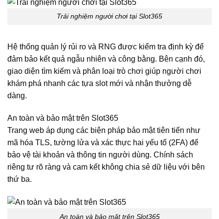
Trải nghiệm người chơi tại Slot365
Hệ thống quản lý rủi ro và RNG được kiểm tra định kỳ để
đảm bảo kết quả ngẫu nhiên và công bằng. Bên cạnh đó,
giao diện tìm kiếm và phân loại trò chơi giúp người chơi
khám phá nhanh các tựa slot mới và nhận thưởng dễ
dàng.
An toàn và bảo mật trên Slot365
Trang web áp dụng các biện pháp bảo mật tiên tiến như
mã hóa TLS, tường lửa và xác thực hai yếu tố (2FA) để
bảo vệ tài khoản và thông tin người dùng. Chính sách
riêng tư rõ ràng và cam kết không chia sẻ dữ liệu với bên
thứ ba.
An toàn và bảo mật trên Slot365