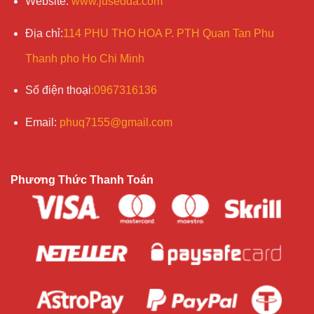
Website
:
www.jusedda.com
Địa chỉ
:
114 PHU THO HOA P. PTH Quan Tan Phu
Thanh pho Ho Chi Minh
Số điện
thoại
:
0967316136
Email
:
phuq7155@gmail.com
Phương Thức Thanh Toán