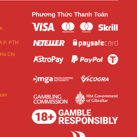
Phương Thức Thanh Toán
m
 P. PTH
Ho Chi
com