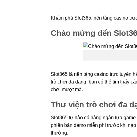
Khám phá Slot365, nền tảng casino trực
Chào mừng đến Slot3
Slot365 là nền tảng casino trực tuyến h
trò chơi đa dạng, bạn có thể tìm thấy c
chơi mượt mà.
Thư viện trò chơi đa d
Slot365 tự hào có hàng ngàn tựa game s
phiên bản demo miễn phí trước khi nạp 
thưởng.