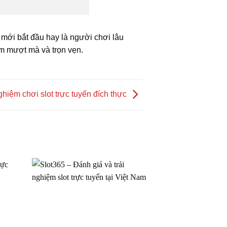
 mới bắt đầu hay là người chơi lâu
m mượt mà và trọn vẹn.
ghiệm chơi slot trực tuyến đích thực