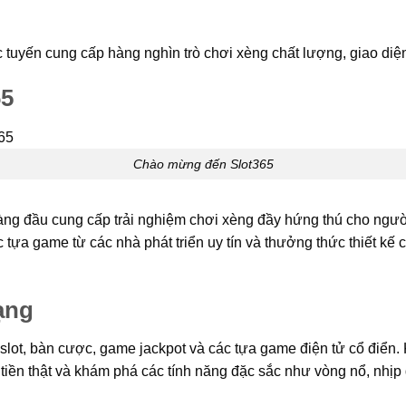
 tuyến cung cấp hàng nghìn trò chơi xèng chất lượng, giao diện
65
Chào mừng đến Slot365
àng đầu cung cấp trải nghiệm chơi xèng đầy hứng thú cho người 
ác tựa game từ các nhà phát triển uy tín và thưởng thức thiết kế
ạng
lot, bàn cược, game jackpot và các tựa game điện tử cổ điển.
tiền thật và khám phá các tính năng đặc sắc như vòng nổ, nhịp