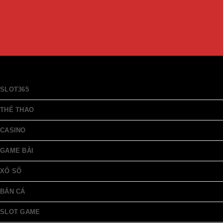
SLOT365
THỂ THAO
CASINO
GAME BÀI
XỔ SỐ
BẮN CÁ
SLOT GAME