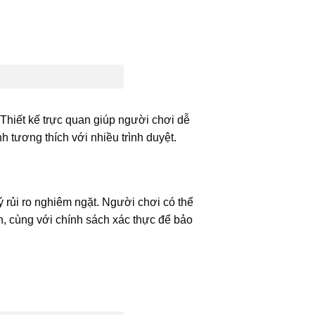
 Thiết kế trực quan giúp người chơi dễ
nh tương thích với nhiều trình duyệt.
 rủi ro nghiêm ngặt. Người chơi có thể
h, cùng với chính sách xác thực để bảo