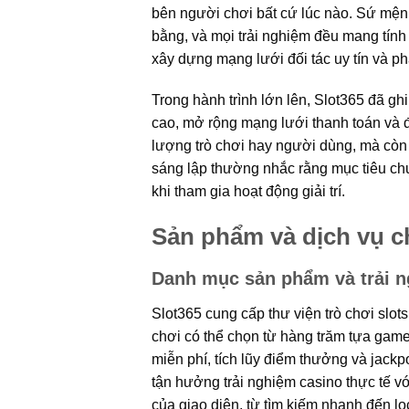
bên người chơi bất cứ lúc nào. Sứ mện
bằng, và mọi trải nghiệm đều mang tín
xây dựng mạng lưới đối tác uy tín và ph
Trong hành trình lớn lên, Slot365 đã gh
cao, mở rộng mạng lưới thanh toán và 
lượng trò chơi hay người dùng, mà còn
sáng lập thường nhắc rằng mục tiêu chư
khi tham gia hoạt động giải trí.
Sản phẩm và dịch vụ c
Danh mục sản phẩm và trải 
Slot365 cung cấp thư viện trò chơi slo
chơi có thể chọn từ hàng trăm tựa gam
miễn phí, tích lũy điểm thưởng và jackp
tận hưởng trải nghiệm casino thực tế vớ
của giao diện, từ tìm kiếm nhanh đến lọc