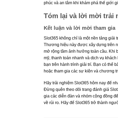
phúc và an tâm khi khám phá thế giới giả
Tóm lại và lời mời trải
Kết luận và lời mời tham gia
Slot365 không chỉ là một nền tảng giải t
Thương hiệu này được xây dựng trên nề
mở rộng tầm ảnh hưởng toàn cầu. Khi bạ
mỹ, thanh toán nhanh và dịch vụ khách 
bạn trên hành trình giải trí. Bạn có th
hoặc tham gia các sự kiện và chương tr
Hãy trải nghiệm Slot365 hôm nay để nh
Đừng quên theo dõi trang đánh giá Slot
gia các diễn đàn và nhóm cộng đồng để 
về rủi ro. Hãy để Slot365 trở thành ngườ