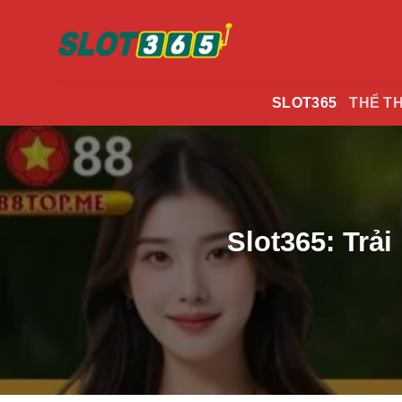
Bỏ
qua
nội
dung
SLOT365
THỂ T
Slot365: Trả