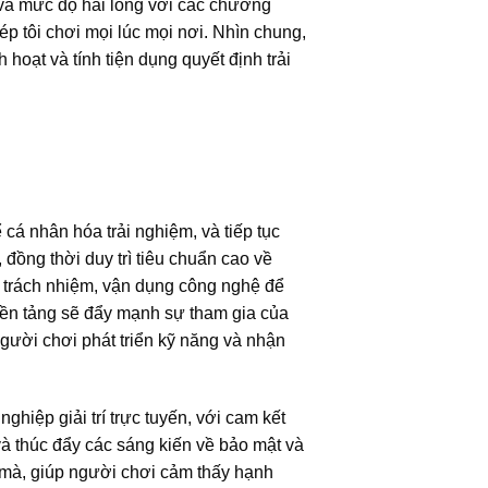
ền và mức độ hài lòng với các chương
ép tôi chơi mọi lúc mọi nơi. Nhìn chung,
 hoạt và tính tiện dụng quyết định trải
cá nhân hóa trải nghiệm, và tiếp tục
đồng thời duy trì tiêu chuẩn cao về
ó trách nhiệm, vận dụng công nghệ để
nền tảng sẽ đẩy mạnh sự tham gia của
ười chơi phát triển kỹ năng và nhận
hiệp giải trí trực tuyến, với cam kết
và thúc đẩy các sáng kiến về bảo mật và
 mà, giúp người chơi cảm thấy hạnh