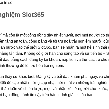
i trí số.
 nghiệm Slot365
rí mà còn là một cộng đồng đầy nhiệt huyết, nơi mọi người có th
n tảng an toàn, công bằng và tối ưu hoá trải nghiệm người dù
n bước vào thế giới Slot365, bạn sẽ nhận ra một hệ sinh thái đ
hàng tận tâm. Không có giới hạn cho sáng tạo và sự tiến bộ –
ể bắt đầu bằng cách đăng ký tài khoản, nạp tiền và thử các trò c
ình thưởng để tối ưu hóa trải nghiệm.
ận thấy sự khác biệt. Đăng ký và bắt đầu khám phá ngay, và ch
365 để cập nhật những cập nhật mới nhất và những trải nghiệm
thảo luận về chiến lược, mẹo và nhận xét từ người chơi khác,
i bạn đồng hành tin cậy trên hành trình giải trí của bạn.