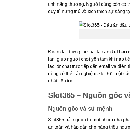
tính năng thưởng. Người dùng còn có t
duy trì hứng thú và kích thích sự sáng t
Điểm đặc trưng thứ hai là cam kết bảo
lận, giúp người chơi yên tâm khi nạp tiề
lạc, từ chat trực tiếp đến email và điệ
dùng có thể trải nghiệm Slot365 một các
nhật liên tục.
Slot365 – Nguồn gốc 
Nguồn gốc và sứ mệnh
Slot365 bắt nguồn từ một nhóm nhà phát 
an toàn và hấp dẫn cho hàng triệu ngườ