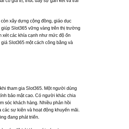
 có giá trị, thúc đẩy sự gắn kết và trải
mà còn xây dựng cộng đồng, giáo dục
 giúp Slot365 vững vàng trên thị trường
m xét các khía cạnh như mức độ ổn
h giá Slot365 một cách công bằng và
 khi tham gia Slot365. Một người dùng
 tính bảo mật cao. Có người khác chia
chăm sóc khách hàng. Nhiều phản hồi
 các sự kiện và hoạt động khuyến mãi.
ng đang phát triển.