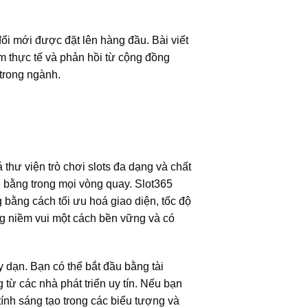
đổi mới được đặt lên hàng đầu. Bài viết
m thực tế và phản hồi từ cộng đồng
trong ngành.
thư viện trò chơi slots đa dạng và chất
g bằng trong mọi vòng quay. Slot365
g bằng cách tối ưu hoá giao diện, tốc độ
ng niềm vui một cách bền vững và có
 dạn. Bạn có thể bắt đầu bằng tài
 từ các nhà phát triển uy tín. Nếu bạn
ính sáng tạo trong các biểu tượng và