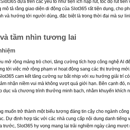
Slot365 dựa trên các yếu tố như tiện ích nạp rút, tốc độ rút ti
g mô tả rằng giao diện di động của Slot365 rất tiện dụng, cho ph
 và hướng tới người dùng, đặc biệt là trong thời đại mà sự linh
và tầm nhìn tương lai
 nhiệm
êu mở rộng mảng trò chơi, tăng cường tích hợp công nghệ AI để 
g tới việc mở rộng phạm vi hoạt động sang các thị trường mới, 
lot365 cam kết tăng cường sự bắt nhịp với xu hướng giải trí c
cảm nhận niềm vui mà không vượt quá giới hạn. Bên cạnh đó, 
o dục và chương trình thưởng minh bạch, nhằm khuyến khích ng
g muốn trở thành một biểu tượng đáng tin cậy cho ngành công ng
tục. Dự định hợp tác với các nhà cung cấp nội dung danh tiếng 
ía trước, Slot365 hy vọng mang lại trải nghiệm ngày càng mượt