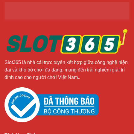
Slot365 là nhà cái trực tuyến kết hợp giữa công nghệ hiện
đại và kho trò chơi đa dạng, mang đến trải nghiệm giải trí
đỉnh cao cho người chơi Việt Nam..