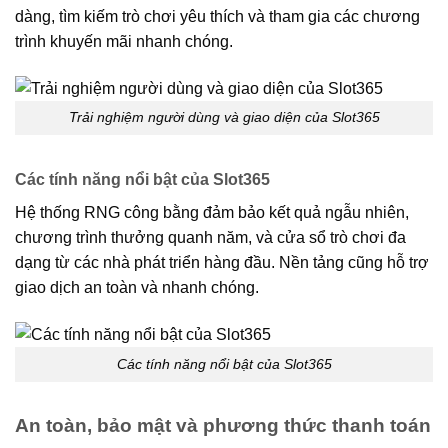
dàng, tìm kiếm trò chơi yêu thích và tham gia các chương
trình khuyến mãi nhanh chóng.
Trải nghiệm người dùng và giao diện của Slot365
Các tính năng nổi bật của Slot365
Hệ thống RNG công bằng đảm bảo kết quả ngẫu nhiên,
chương trình thưởng quanh năm, và cửa sổ trò chơi đa
dạng từ các nhà phát triển hàng đầu. Nền tảng cũng hỗ trợ
giao dịch an toàn và nhanh chóng.
Các tính năng nổi bật của Slot365
An toàn, bảo mật và phương thức thanh toán