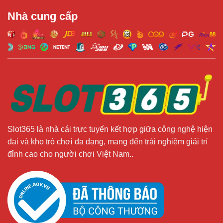
Nhà cung cấp
Slot365 là nhà cái trực tuyến kết hợp giữa công nghệ hiện
đại và kho trò chơi đa dạng, mang đến trải nghiệm giải trí
đỉnh cao cho người chơi Việt Nam..