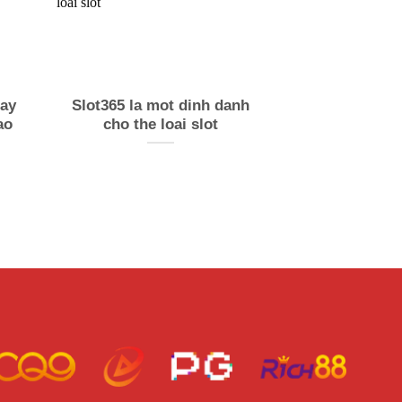
uay
Slot365 la mot dinh danh
ao
cho the loai slot