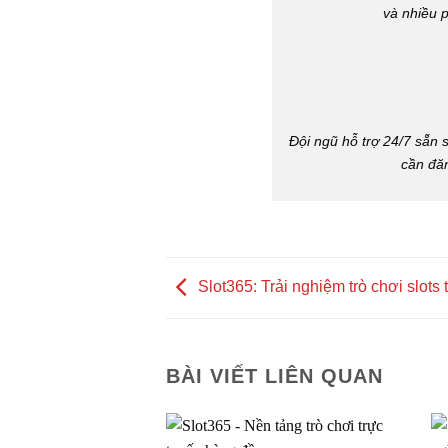
và nhiều p
Đội ngũ hỗ trợ 24/7 sẵn s
cần đăn
Slot365: Trải nghiệm trò chơi slots 
BÀI VIẾT LIÊN QUAN