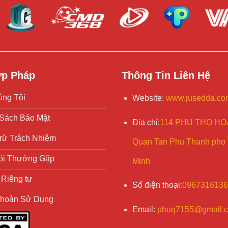
ợp Pháp
Thông Tin Liên Hệ
ng Tôi
Website
:
www.jusedda.co
Sách Bảo Mật
Địa chỉ
:
114 PHU THO HOA
rừ Trách Nhiệm
Quan Tan Phu Thanh pho 
ỏi Thường Gặp
Minh
Riêng tư
Số điện
thoại
:
0967316136
Khoản Sử Dụng
Email
:
phuq7155@gmail.