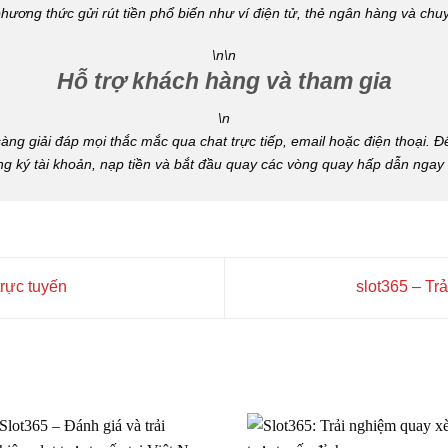
hương thức gửi rút tiền phổ biến như ví điện tử, thẻ ngân hàng và ch
\n\n
Hỗ trợ khách hàng và tham gia
\n
àng giải đáp mọi thắc mắc qua chat trực tiếp, email hoặc điện thoại. Đ
g ký tài khoản, nạp tiền và bắt đầu quay các vòng quay hấp dẫn ngay 
trực tuyến
slot365 – Trả