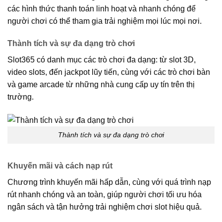
các hình thức thanh toán linh hoạt và nhanh chóng để
người chơi có thể tham gia trải nghiệm mọi lúc mọi nơi.
Thành tích và sự đa dạng trò chơi
Slot365 có danh mục các trò chơi đa dạng: từ slot 3D,
video slots, đến jackpot lũy tiến, cùng với các trò chơi bàn
và game arcade từ những nhà cung cấp uy tín trên thị
trường.
Thành tích và sự đa dạng trò chơi
Khuyến mãi và cách nạp rút
Chương trình khuyến mãi hấp dẫn, cùng với quá trình nạp
rút nhanh chóng và an toàn, giúp người chơi tối ưu hóa
ngân sách và tận hưởng trải nghiệm chơi slot hiệu quả.