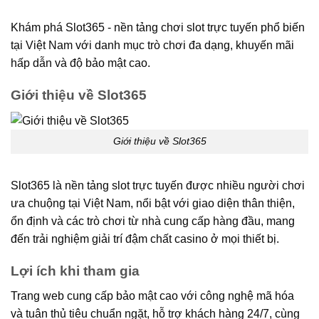
Khám phá Slot365 - nền tảng chơi slot trực tuyến phổ biến
tại Việt Nam với danh mục trò chơi đa dạng, khuyến mãi
hấp dẫn và độ bảo mật cao.
Giới thiệu về Slot365
Giới thiệu về Slot365
Slot365 là nền tảng slot trực tuyến được nhiều người chơi
ưa chuộng tại Việt Nam, nổi bật với giao diện thân thiện,
ổn định và các trò chơi từ nhà cung cấp hàng đầu, mang
đến trải nghiệm giải trí đậm chất casino ở mọi thiết bị.
Lợi ích khi tham gia
Trang web cung cấp bảo mật cao với công nghệ mã hóa
và tuân thủ tiêu chuẩn ngặt, hỗ trợ khách hàng 24/7, cùng