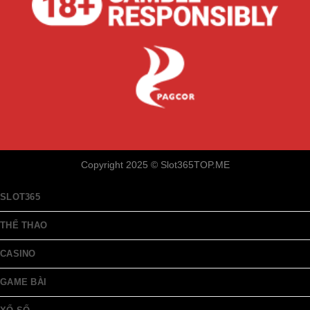
Copyright 2025 ©
Slot365TOP.ME
SLOT365
THỂ THAO
CASINO
GAME BÀI