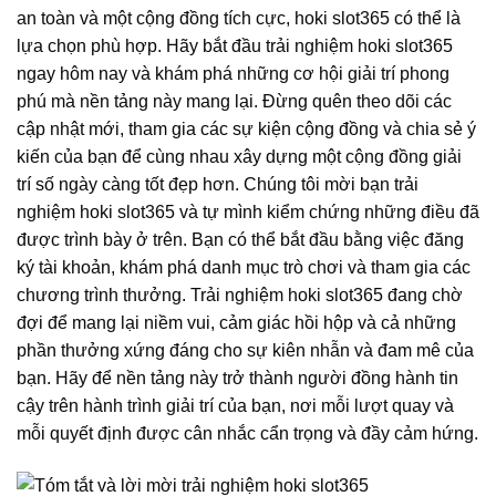
an toàn và một cộng đồng tích cực, hoki slot365 có thể là
lựa chọn phù hợp. Hãy bắt đầu trải nghiệm hoki slot365
ngay hôm nay và khám phá những cơ hội giải trí phong
phú mà nền tảng này mang lại. Đừng quên theo dõi các
cập nhật mới, tham gia các sự kiện cộng đồng và chia sẻ ý
kiến của bạn để cùng nhau xây dựng một cộng đồng giải
trí số ngày càng tốt đẹp hơn. Chúng tôi mời bạn trải
nghiệm hoki slot365 và tự mình kiểm chứng những điều đã
được trình bày ở trên. Bạn có thể bắt đầu bằng việc đăng
ký tài khoản, khám phá danh mục trò chơi và tham gia các
chương trình thưởng. Trải nghiệm hoki slot365 đang chờ
đợi để mang lại niềm vui, cảm giác hồi hộp và cả những
phần thưởng xứng đáng cho sự kiên nhẫn và đam mê của
bạn. Hãy để nền tảng này trở thành người đồng hành tin
cậy trên hành trình giải trí của bạn, nơi mỗi lượt quay và
mỗi quyết định được cân nhắc cẩn trọng và đầy cảm hứng.