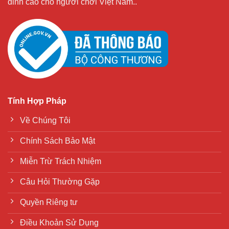
đỉnh cao cho người chơi Việt Nam..
Tính Hợp Pháp
Về Chúng Tôi
Chính Sách Bảo Mật
Miễn Trừ Trách Nhiệm
Câu Hỏi Thường Gặp
Quyền Riêng tư
Điều Khoản Sử Dụng