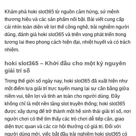
Khám phá hoki slot365 từ nguồn cảm hứng, sứ mệnh
thương hiệu và các sản phẩm nổi bật. Bài viết cung cấp
cái nhìn toàn diện về lợi thế công nghệ, trải nghiệm người
dùng, đánh giá hoki slot365 và triển vọng phát triển trong
tương lai theo phong cách hiện đại, nhiệt huyết và có trách
nhiệm.
hoki slot365 – Khởi đầu cho một kỷ nguyên
giải trí số
Trong thế giới số ngày nay, hoki slot365 đã xuất hiện như
một điểm tựa giải trí trực tuyến mang lại sự cân bằng giữa
niềm vui, tiện lợi và tính an toàn cho người dùng. Đây
không chỉ là một nền tảng slot truyền thống; hoki slot365
được xây dựng để trở thành một hệ sinh thái giải trí số, nơi
người chơi có thể tìm thấy các trò chơi dễ tiếp cận, giao
diện trực quan và các cơ hội thưởng có giá trị. Đối với
người dùng mới, việc bắt đầu trải nghiệm hoki slot365 có