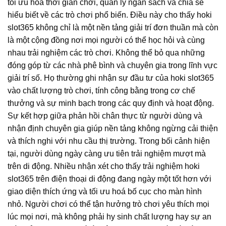
tối ưu hóa thời gian chơi, quản lý ngân sách và chia sẻ
hiểu biết về các trò chơi phổ biến. Điều này cho thấy hoki
slot365 không chỉ là một nền tảng giải trí đơn thuần mà còn
là một cộng đồng nơi mọi người có thể học hỏi và cùng
nhau trải nghiệm các trò chơi. Không thể bỏ qua những
đóng góp từ các nhà phê bình và chuyên gia trong lĩnh vực
giải trí số. Họ thường ghi nhận sự đầu tư của hoki slot365
vào chất lượng trò chơi, tính công bằng trong cơ chế
thưởng và sự minh bạch trong các quy định và hoạt động.
Sự kết hợp giữa phản hồi chân thực từ người dùng và
nhận định chuyên gia giúp nền tảng không ngừng cải thiện
và thích nghi với nhu cầu thị trường. Trong bối cảnh hiện
tại, người dùng ngày càng ưu tiên trải nghiệm mượt mà
trên di động. Nhiều nhận xét cho thấy trải nghiệm hoki
slot365 trên điện thoại di động đang ngày một tốt hơn với
giao diện thích ứng và tối ưu hoá bố cục cho màn hình
nhỏ. Người chơi có thể tận hưởng trò chơi yêu thích mọi
lúc mọi nơi, mà không phải hy sinh chất lượng hay sự an