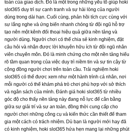
toàn của giao dịch. Đó là một trong những yếu tố giúp hoki
slot365 duy trì sự cạnh tranh và sự hài lòng của người
dùng trong dài hạn. Cuối cùng, phản hồi tích cực cùng với
sự lắng nghe và ứng biến nhanh chóng từ đội ngũ hỗ trợ
tạo nên một kênh đối thoại hiệu quả giữa nền tảng và
người dùng. Người chơi có thể chia sẻ kinh nghiệm, đặt
câu hỏi và nhận được lời khuyên hữu ích từ đội ngũ nhân
viên chuyên môn. Đó là minh chứng cho một nền tảng hiểu
rõ tầm quan trọng của việc duy trì niềm tin và sự tin cậy từ
cộng đồng người chơi trên toàn cầu.
Trải nghiệm hoki
slot365
có thể được xem như một hành trình cá nhân, nơi
mỗi người có thể khám phá trò chơi phù hợp với sở thích
và ngân sách của mình. Đánh giá hoki slot365 từ nhiều
góc độ cho thấy nền tảng này đang nỗ lực để cân bằng
giữa sự giải trí và sự an toàn, đồng thời cung cấp cho
người chơi những công cụ và kiến thức cần thiết để tham
gia một cách có trách nhiệm. Dù bạn là người mới hay đã
có kinh nghiệm, hoki slot365 hứa hẹn mang lại những phút