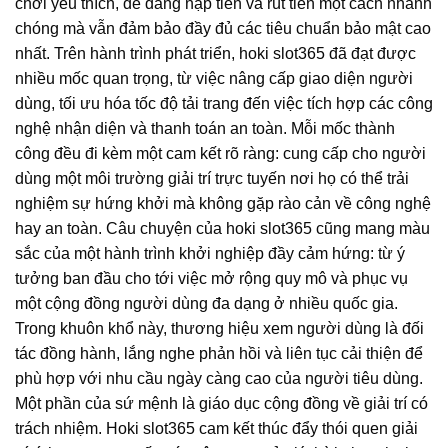
chơi yêu thích, dễ dàng nạp tiền và rút tiền một cách nhanh
chóng mà vẫn đảm bảo đầy đủ các tiêu chuẩn bảo mật cao
nhất. Trên hành trình phát triển, hoki slot365 đã đạt được
nhiều mốc quan trọng, từ việc nâng cấp giao diện người
dùng, tối ưu hóa tốc độ tải trang đến việc tích hợp các công
nghệ nhận diện và thanh toán an toàn. Mỗi mốc thành
công đều đi kèm một cam kết rõ ràng: cung cấp cho người
dùng một môi trường giải trí trực tuyến nơi họ có thể trải
nghiệm sự hứng khởi mà không gặp rào cản về công nghệ
hay an toàn. Câu chuyện của hoki slot365 cũng mang màu
sắc của một hành trình khởi nghiệp đầy cảm hứng: từ ý
tưởng ban đầu cho tới việc mở rộng quy mô và phục vụ
một cộng đồng người dùng đa dạng ở nhiều quốc gia.
Trong khuôn khổ này, thương hiệu xem người dùng là đối
tác đồng hành, lắng nghe phản hồi và liên tục cải thiện để
phù hợp với nhu cầu ngày càng cao của người tiêu dùng.
Một phần của sứ mệnh là giáo dục cộng đồng về giải trí có
trách nhiệm. Hoki slot365 cam kết thúc đẩy thói quen giải