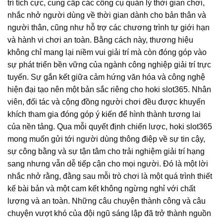
trí tích cực, cung cấp các công cụ quản lý thời gian chơi,
nhắc nhở người dùng về thời gian dành cho bản thân và
người thân, cũng như hỗ trợ các chương trình tự giới hạn
và hành vi chơi an toàn. Bằng cách này, thương hiệu
không chỉ mang lại niềm vui giải trí mà còn đóng góp vào
sự phát triển bền vững của ngành công nghiệp giải trí trực
tuyến. Sự gắn kết giữa cảm hứng văn hóa và công nghệ
hiện đại tạo nên một bản sắc riêng cho hoki slot365. Nhân
viên, đối tác và cộng đồng người chơi đều được khuyến
khích tham gia đóng góp ý kiến để hình thành tương lai
của nền tảng. Qua mỗi quyết định chiến lược, hoki slot365
mong muốn gửi tới người dùng thông điệp về sự tin cậy,
sự công bằng và sự tận tâm cho trải nghiệm giải trí hạng
sang nhưng vẫn dễ tiếp cận cho mọi người. Đó là một lời
nhắc nhở rằng, đằng sau mỗi trò chơi là một quá trình thiết
kế bài bản và một cam kết không ngừng nghỉ với chất
lượng và an toàn. Những câu chuyện thành công và câu
chuyện vượt khó của đội ngũ sáng lập đã trở thành nguồn