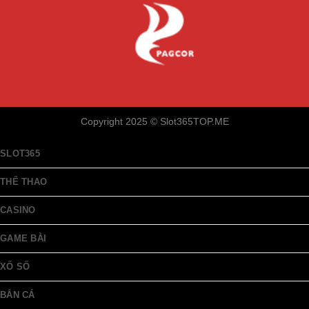
Copyright 2025 ©
Slot365TOP.ME
SLOT365
THỂ THAO
CASINO
GAME BÀI
XỔ SỐ
BẮN CÁ