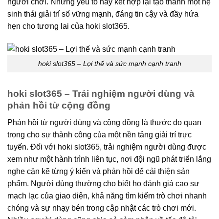
người chơi. Những yếu tố này kết hợp lại tạo thành một hệ
sinh thái giải trí số vững mạnh, đáng tin cậy và đầy hứa
hẹn cho tương lai của hoki slot365.
hoki slot365 – Lợi thế và sức mạnh cạnh tranh
hoki slot365 – Trải nghiệm người dùng và
phản hồi từ cộng đồng
Phản hồi từ người dùng và cộng đồng là thước đo quan
trọng cho sự thành công của một nền tảng giải trí trực
tuyến. Đối với hoki slot365, trải nghiệm người dùng được
xem như một hành trình liên tục, nơi đội ngũ phát triển lắng
nghe cặn kẽ từng ý kiến và phản hồi để cải thiện sản
phẩm. Người dùng thường cho biết họ đánh giá cao sự
mạch lạc của giao diện, khả năng tìm kiếm trò chơi nhanh
chóng và sự nhạy bén trong cập nhật các trò chơi mới.