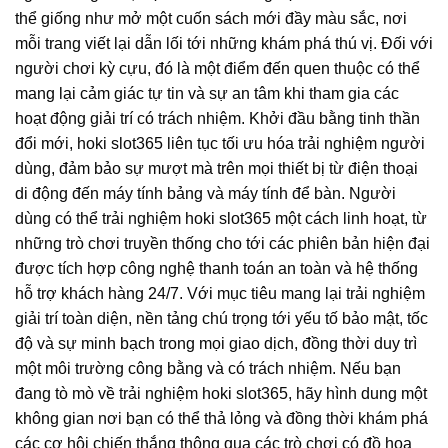
thể giống như mở một cuốn sách mới đầy màu sắc, nơi
mỗi trang viết lại dẫn lối tới những khám phá thú vị. Đối với
người chơi kỳ cựu, đó là một điểm đến quen thuộc có thể
mang lại cảm giác tự tin và sự an tâm khi tham gia các
hoạt động giải trí có trách nhiệm. Khởi đầu bằng tinh thần
đổi mới, hoki slot365 liên tục tối ưu hóa trải nghiệm người
dùng, đảm bảo sự mượt mà trên mọi thiết bị từ điện thoại
di động đến máy tính bảng và máy tính để bàn. Người
dùng có thể trải nghiệm hoki slot365 một cách linh hoạt, từ
những trò chơi truyền thống cho tới các phiên bản hiện đại
được tích hợp công nghệ thanh toán an toàn và hệ thống
hỗ trợ khách hàng 24/7. Với mục tiêu mang lại trải nghiệm
giải trí toàn diện, nền tảng chú trọng tới yếu tố bảo mật, tốc
độ và sự minh bạch trong mọi giao dịch, đồng thời duy trì
một môi trường công bằng và có trách nhiệm. Nếu bạn
đang tò mò về trải nghiệm hoki slot365, hãy hình dung một
không gian nơi bạn có thể thả lỏng và đồng thời khám phá
các cơ hội chiến thắng thông qua các trò chơi có đồ họa