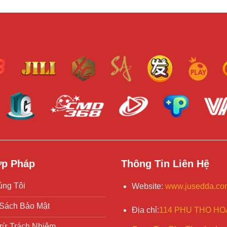
ợp Pháp
Thông Tin Liên Hệ
ng Tôi
Website
:
www.jusedda.co
Sách Bảo Mật
Địa chỉ
:
114 PHU THO HOA
rừ Trách Nhiệm