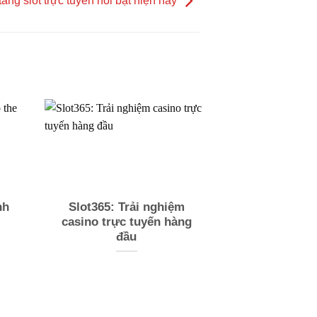
ảng slot trực tuyến nổi bật hiện nay
nh
Slot365: Trải nghiệm
casino trực tuyến hàng
đầu