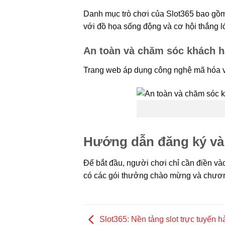
Danh mục trò chơi của Slot365 bao gồm 
với đồ họa sống động và cơ hội thắng l
An toàn và chăm sóc khách 
Trang web áp dụng công nghệ mã hóa và 
Hướng dẫn đăng ký và
Để bắt đầu, người chơi chỉ cần điền và
có các gói thưởng chào mừng và chương
Slot365: Nền tảng slot trực tuyến 