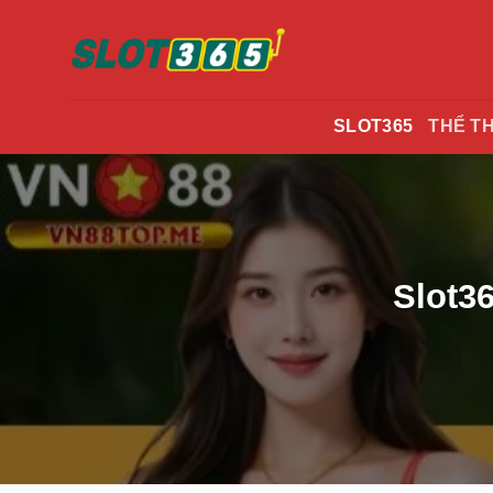
Bỏ
qua
nội
dung
SLOT365
THỂ T
Slot36