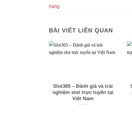
hạng
BÀI VIẾT LIÊN QUAN
Slot365 – Đánh giá và trải
nghiệm slot trực tuyến tại
Việt Nam