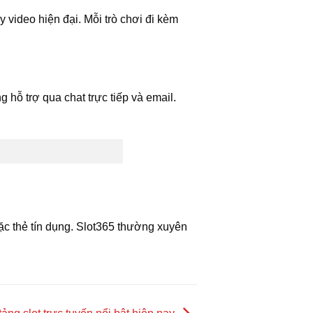
video hiện đại. Mỗi trò chơi đi kèm
hỗ trợ qua chat trực tiếp và email.
oặc thẻ tín dụng. Slot365 thường xuyên