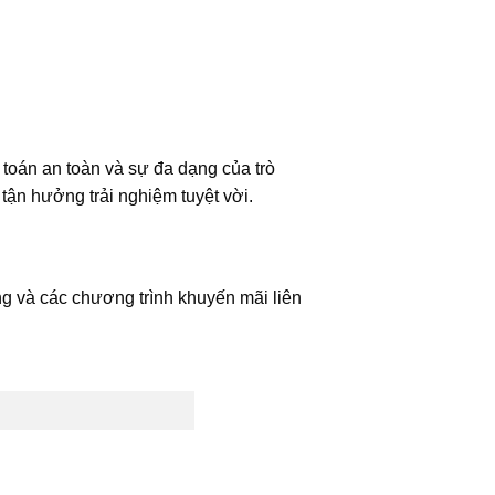
 toán an toàn và sự đa dạng của trò
 tận hưởng trải nghiệm tuyệt vời.
ng và các chương trình khuyến mãi liên