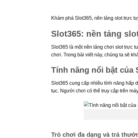
Khám phá Slot365, nền tảng slot trực tu
Slot365: nền tảng slot
Slot365 là một nền tảng chơi slot trực 
chơi. Trong bài viết này, chúng ta sẽ k
Tính năng nổi bật của 
Slot365 cung cấp nhiều tính năng hấp d
tục. Người chơi có thể truy cập trên má
Trò chơi đa dạng và trả thưở