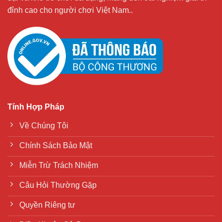
đỉnh cao cho người chơi Việt Nam..
Tính Hợp Pháp
Về Chúng Tôi
Chính Sách Bảo Mật
Miễn Trừ Trách Nhiệm
Câu Hỏi Thường Gặp
Quyền Riêng tư