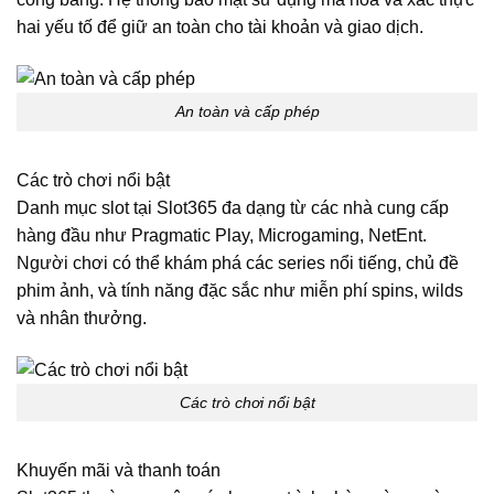
hai yếu tố để giữ an toàn cho tài khoản và giao dịch.
An toàn và cấp phép
Các trò chơi nổi bật
Danh mục slot tại Slot365 đa dạng từ các nhà cung cấp
hàng đầu như Pragmatic Play, Microgaming, NetEnt.
Người chơi có thể khám phá các series nổi tiếng, chủ đề
phim ảnh, và tính năng đặc sắc như miễn phí spins, wilds
và nhân thưởng.
Các trò chơi nổi bật
Khuyến mãi và thanh toán