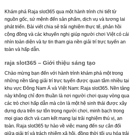
Khám phá Raja slot365 qua một hành trình chi tiết từ
nguồn gốc, sứ mệnh đến sản phẩm, dịch vụ và tương lai
phát triển. Bài viết chia sẻ trải nghiệm thực tế, phản hồi
cộng đồng và các khuyến nghị giúp người chơi Việt có cái
nhìn toàn diện và tự tin tham gia nền giải trí trực tuyến an
toàn và hấp dẫn.
raja slot365 – Giới thiệu sáng tạo
Chào mừng bạn đến với hành trình khám phá một trong
những nền tảng giải trí trực tuyến được quan tâm nhiều tại
khu vực Đông Nam Á và Việt Nam: Raja slot365. Nền tảng
này không chỉ đơn thuần là nơi người chơi quay vòng qua
các trò chơi hấp dẫn mà còn là một hệ sinh thái được xây
dựng dựa trên sự tôn trọng người chơi, minh bạch trong
mọi giao dịch và cam kết mang lại trải nghiệm thú vị, an
toàn. Raja slot365 tự hào về việc mang đến sự cân đối
giữa giải trí và trách nhiệm xã hội, đồng thời tối ưu hóa trải