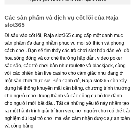
Các sản phẩm và dịch vụ cốt lõi của Raja
slot365
Đi sâu vào cốt lõi, Raja slot365 cung cấp một danh mục
sản phẩm đa dạng nhằm phục vụ mọi sở thích và phong
cách chơi. Bạn sẽ tìm thấy các trò chơi slot hấp dẫn với đồ
họa sống động và cơ chế thưởng hấp dẫn, video poker
sắc sảo, các trò chơi bàn như roulette và blackjack, cùng
với các phiên bản live casino cho cảm giác như đang ở
một sàn chơi thực sự. Bên cạnh đó, Raja slot365 còn xây
dựng hệ thống khuyến mãi cân bằng, chương trình thưởng
cho người chơi trung thành và các công cụ hỗ trợ dành
cho người mới bắt đầu. Tất cả những yếu tố này nhằm tạo
ra một hành trình giải trí trọn vẹn, nơi người chơi có thể trải
nghiệm đủ loại trò chơi mà vẫn cảm nhận được sự an toàn
và công bằng.