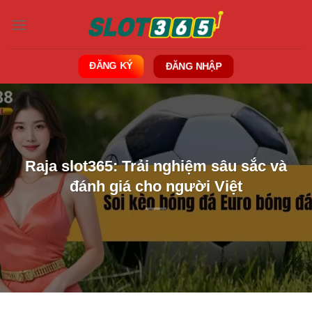
Bỏ
qua
nội
dung
ĐĂNG KÝ
ĐĂNG NHẬP
Raja slot365: Trải nghiệm sâu sắc và
đánh giá cho người Việt