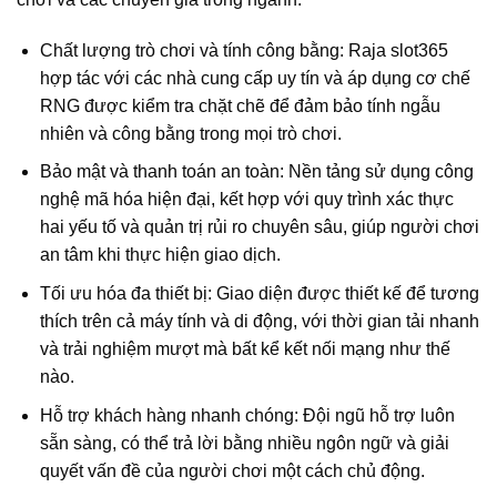
Chất lượng trò chơi và tính công bằng: Raja slot365
hợp tác với các nhà cung cấp uy tín và áp dụng cơ chế
RNG được kiểm tra chặt chẽ để đảm bảo tính ngẫu
nhiên và công bằng trong mọi trò chơi.
Bảo mật và thanh toán an toàn: Nền tảng sử dụng công
nghệ mã hóa hiện đại, kết hợp với quy trình xác thực
hai yếu tố và quản trị rủi ro chuyên sâu, giúp người chơi
an tâm khi thực hiện giao dịch.
Tối ưu hóa đa thiết bị: Giao diện được thiết kế để tương
thích trên cả máy tính và di động, với thời gian tải nhanh
và trải nghiệm mượt mà bất kể kết nối mạng như thế
nào.
Hỗ trợ khách hàng nhanh chóng: Đội ngũ hỗ trợ luôn
sẵn sàng, có thể trả lời bằng nhiều ngôn ngữ và giải
quyết vấn đề của người chơi một cách chủ động.