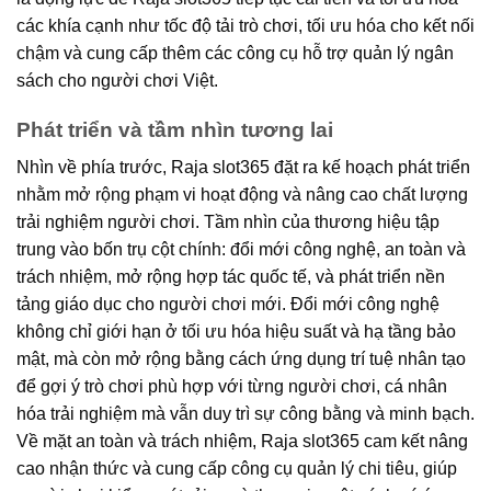
các khía cạnh như tốc độ tải trò chơi, tối ưu hóa cho kết nối
chậm và cung cấp thêm các công cụ hỗ trợ quản lý ngân
sách cho người chơi Việt.
Phát triển và tầm nhìn tương lai
Nhìn về phía trước, Raja slot365 đặt ra kế hoạch phát triển
nhằm mở rộng phạm vi hoạt động và nâng cao chất lượng
trải nghiệm người chơi. Tầm nhìn của thương hiệu tập
trung vào bốn trụ cột chính: đổi mới công nghệ, an toàn và
trách nhiệm, mở rộng hợp tác quốc tế, và phát triển nền
tảng giáo dục cho người chơi mới. Đổi mới công nghệ
không chỉ giới hạn ở tối ưu hóa hiệu suất và hạ tầng bảo
mật, mà còn mở rộng bằng cách ứng dụng trí tuệ nhân tạo
để gợi ý trò chơi phù hợp với từng người chơi, cá nhân
hóa trải nghiệm mà vẫn duy trì sự công bằng và minh bạch.
Về mặt an toàn và trách nhiệm, Raja slot365 cam kết nâng
cao nhận thức và cung cấp công cụ quản lý chi tiêu, giúp