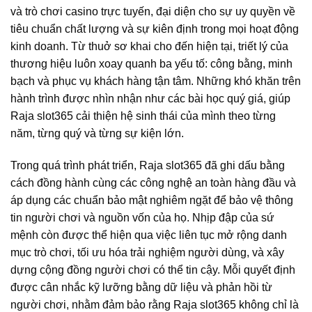
và trò chơi casino trực tuyến, đại diện cho sự uy quyền về
tiêu chuẩn chất lượng và sự kiên định trong mọi hoạt động
kinh doanh. Từ thuở sơ khai cho đến hiện tại, triết lý của
thương hiệu luôn xoay quanh ba yếu tố: công bằng, minh
bạch và phục vụ khách hàng tận tâm. Những khó khăn trên
hành trình được nhìn nhận như các bài học quý giá, giúp
Raja slot365 cải thiện hệ sinh thái của mình theo từng
năm, từng quý và từng sự kiện lớn.
Trong quá trình phát triển, Raja slot365 đã ghi dấu bằng
cách đồng hành cùng các công nghệ an toàn hàng đầu và
áp dụng các chuẩn bảo mật nghiêm ngặt để bảo vệ thông
tin người chơi và nguồn vốn của họ. Nhịp đập của sứ
mệnh còn được thể hiện qua việc liên tục mở rộng danh
mục trò chơi, tối ưu hóa trải nghiệm người dùng, và xây
dựng cộng đồng người chơi có thể tin cậy. Mỗi quyết định
được cân nhắc kỹ lưỡng bằng dữ liệu và phản hồi từ
người chơi, nhằm đảm bảo rằng Raja slot365 không chỉ là