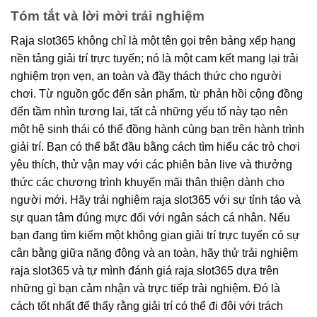
Tóm tắt và lời mời trải nghiệm
Raja slot365 không chỉ là một tên gọi trên bảng xếp hạng
nền tảng giải trí trực tuyến; nó là một cam kết mang lại trải
nghiệm trọn vẹn, an toàn và đầy thách thức cho người
chơi. Từ nguồn gốc đến sản phẩm, từ phản hồi cộng đồng
đến tầm nhìn tương lai, tất cả những yếu tố này tạo nên
một hệ sinh thái có thể đồng hành cùng bạn trên hành trình
giải trí. Bạn có thể bắt đầu bằng cách tìm hiểu các trò chơi
yêu thích, thử vận may với các phiên bản live và thưởng
thức các chương trình khuyến mãi thân thiện dành cho
người mới. Hãy trải nghiệm raja slot365 với sự tỉnh táo và
sự quan tâm đúng mực đối với ngân sách cá nhân. Nếu
bạn đang tìm kiếm một không gian giải trí trực tuyến có sự
cân bằng giữa năng động và an toàn, hãy thử trải nghiệm
raja slot365 và tự mình đánh giá raja slot365 dựa trên
những gì bạn cảm nhận và trực tiếp trải nghiệm. Đó là
cách tốt nhất để thấy rằng giải trí có thể đi đôi với trách