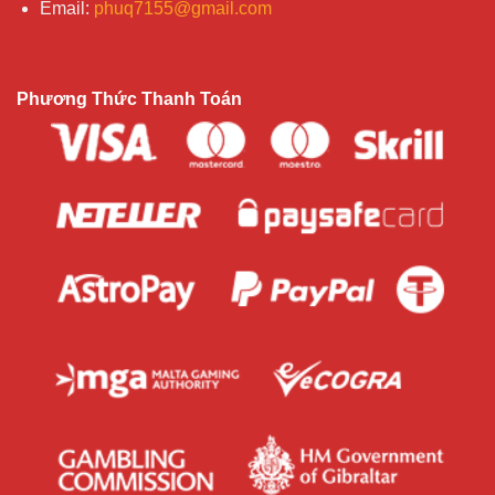
Email
:
phuq7155@gmail.com
Phương Thức Thanh Toán