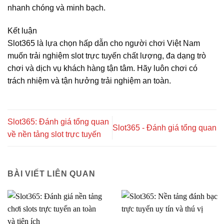
nhanh chóng và minh bạch.
Kết luận
Slot365 là lựa chọn hấp dẫn cho người chơi Việt Nam
muốn trải nghiệm slot trực tuyến chất lượng, đa dạng trò
chơi và dịch vụ khách hàng tận tâm. Hãy luôn chơi có
trách nhiệm và tận hưởng trải nghiệm an toàn.
Slot365: Đánh giá tổng quan
Slot365 - Đánh giá tổng quan
về nền tảng slot trực tuyến
BÀI VIẾT LIÊN QUAN