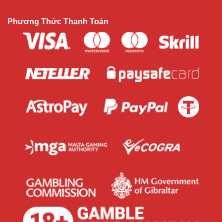
Phương Thức Thanh Toán