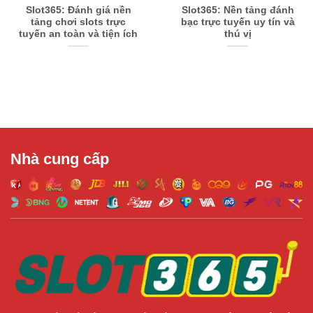
Slot365: Đánh giá nền
Slot365: Nền tảng đánh
tảng chơi slots trực
bạc trực tuyến uy tín và
tuyến an toàn và tiện ích
thú vị
Nhà cung cấp