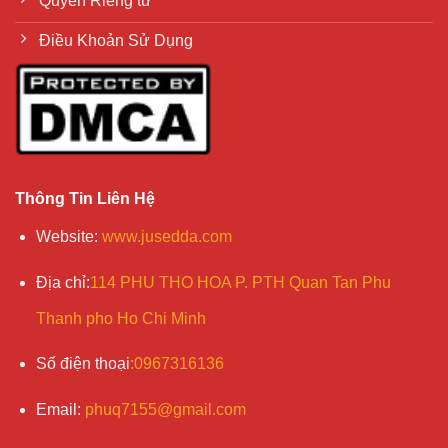
Quyền Riêng tư
Điều Khoản Sử Dụng
Thông Tin Liên Hệ
Website
:
www.jusedda.com
Địa chỉ
:
114 PHU THO HOA P. PTH Quan Tan Phu
Thanh pho Ho Chi Minh
Số điện
thoại
:
0967316136
Email
:
phuq7155@gmail.com