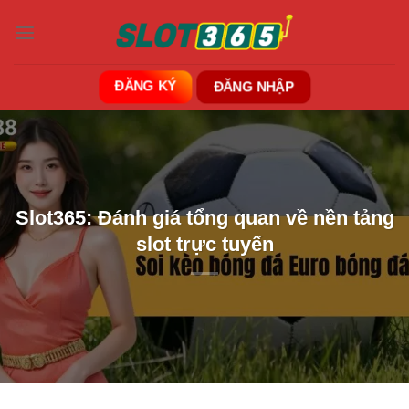
Bỏ
qua
nội
dung
ĐĂNG KÝ
ĐĂNG NHẬP
Slot365: Đánh giá tổng quan về nền tảng
slot trực tuyến