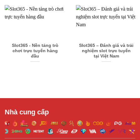
Slot365 - Nền tảng trò
Slot365 – Đánh giá và trải
chơi trực tuyến hàng
nghiệm slot trực tuyến
đầu
tại Việt Nam
Nhà cung cấp