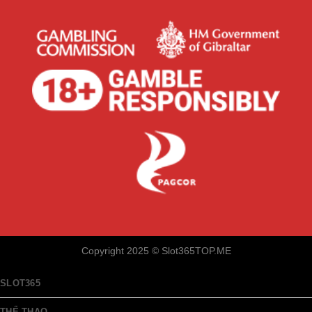
Copyright 2025 ©
Slot365TOP.ME
SLOT365
THỂ THAO