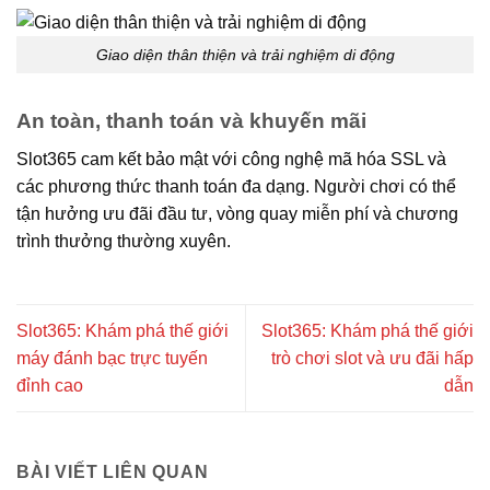
Giao diện thân thiện và trải nghiệm di động
An toàn, thanh toán và khuyến mãi
Slot365 cam kết bảo mật với công nghệ mã hóa SSL và
các phương thức thanh toán đa dạng. Người chơi có thể
tận hưởng ưu đãi đầu tư, vòng quay miễn phí và chương
trình thưởng thường xuyên.
Slot365: Khám phá thế giới
Slot365: Khám phá thế giới
máy đánh bạc trực tuyến
trò chơi slot và ưu đãi hấp
đỉnh cao
dẫn
BÀI VIẾT LIÊN QUAN