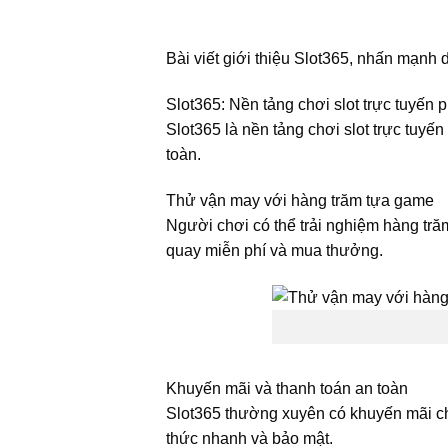
Bài viết giới thiệu Slot365, nhấn mạnh 
Slot365: Nền tảng chơi slot trực tuyến 
Slot365 là nền tảng chơi slot trực tuyế
toàn.
Thử vận may với hàng trăm tựa game
Người chơi có thể trải nghiệm hàng trăm
quay miễn phí và mua thưởng.
Khuyến mãi và thanh toán an toàn
Slot365 thường xuyên có khuyến mãi ch
thức nhanh và bảo mật.