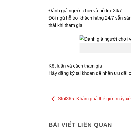
Đánh giá người chơi và hỗ trợ 24/7
Đội ngũ hỗ trợ khách hàng 24/7 sẵn sàn
thái khi tham gia.
Kết luận và cách tham gia
Hãy đăng ký tài khoản để nhận ưu đãi 
Slot365: Khám phá thế giới máy xè
BÀI VIẾT LIÊN QUAN