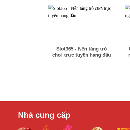
Slot365 - Nền tảng trò
chơi trực tuyến hàng đầu
Nhà cung cấp