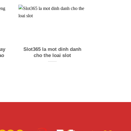
uay
Slot365 la mot dinh danh
ao
cho the loai slot