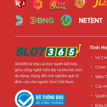
Tính H
Về Chú
Slot365 là nhà cái trực tuyến kết hợp
Chính 
giữa công nghệ hiện đại và kho trò chơi
đa dạng, mang đến trải nghiệm giải trí
Miễn T
đỉnh cao cho người chơi Việt Nam..
Câu H
Quyền 
Điều 