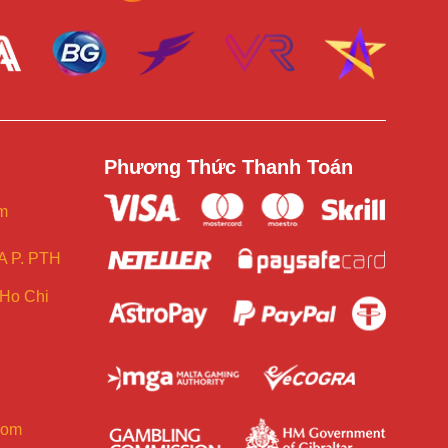
Phương Thức Thanh Toán
m
 P. PTH
Ho Chi
com