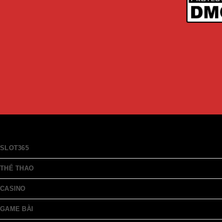
SLOT365
THỂ THAO
CASINO
GAME BÀI