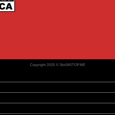
Copyright 2025 ©
Slot365TOP.ME