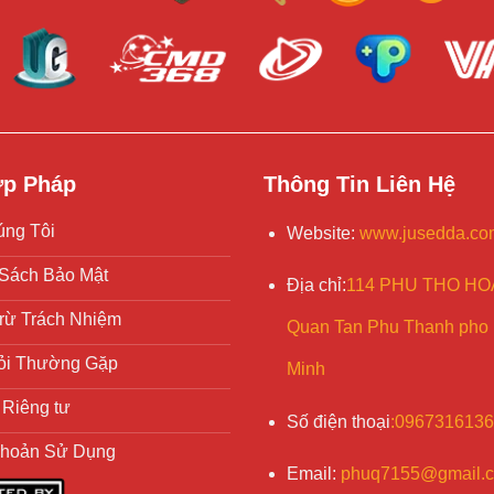
ợp Pháp
Thông Tin Liên Hệ
ng Tôi
Website
:
www.jusedda.co
Sách Bảo Mật
Địa chỉ
:
114 PHU THO HOA
rừ Trách Nhiệm
Quan Tan Phu Thanh pho 
ỏi Thường Gặp
Minh
Riêng tư
Số điện
thoại
:
0967316136
Khoản Sử Dụng
Email
:
phuq7155@gmail.