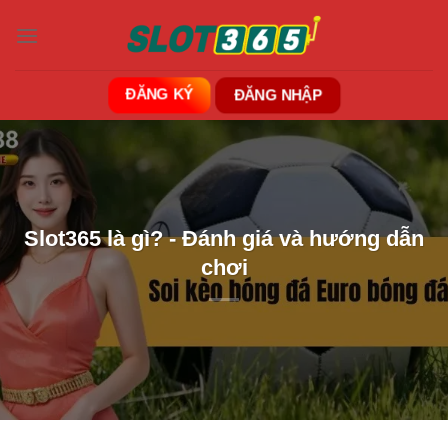
Bỏ
qua
nội
dung
ĐĂNG KÝ
ĐĂNG NHẬP
Slot365 là gì? - Đánh giá và hướng dẫn
chơi