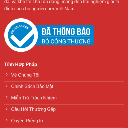
đại và kho trò chơi đa dạng, mang đến trải nghiệm giải trí
đỉnh cao cho người chơi Việt Nam..
Tính Hợp Pháp
Về Chúng Tôi
Chính Sách Bảo Mật
Miễn Trừ Trách Nhiệm
Câu Hỏi Thường Gặp
Quyền Riêng tư