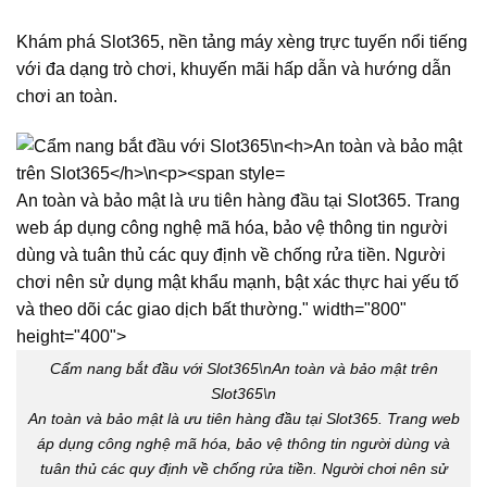
Khám phá Slot365, nền tảng máy xèng trực tuyến nổi tiếng
với đa dạng trò chơi, khuyến mãi hấp dẫn và hướng dẫn
chơi an toàn.
An toàn và bảo mật là ưu tiên hàng đầu tại Slot365. Trang
web áp dụng công nghệ mã hóa, bảo vệ thông tin người
dùng và tuân thủ các quy định về chống rửa tiền. Người
chơi nên sử dụng mật khẩu mạnh, bật xác thực hai yếu tố
và theo dõi các giao dịch bất thường.
" width="800"
height="400">
Cẩm nang bắt đầu với Slot365\n
An toàn và bảo mật trên
Slot365
\n
An toàn và bảo mật là ưu tiên hàng đầu tại Slot365. Trang web
áp dụng công nghệ mã hóa, bảo vệ thông tin người dùng và
tuân thủ các quy định về chống rửa tiền. Người chơi nên sử