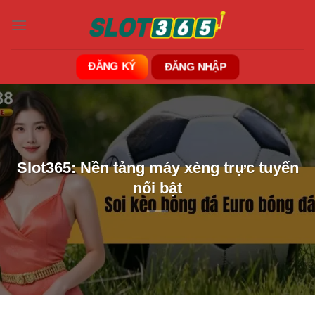
Bỏ
qua
nội
dung
ĐĂNG KÝ
ĐĂNG NHẬP
Slot365: Nền tảng máy xèng trực tuyến
nổi bật