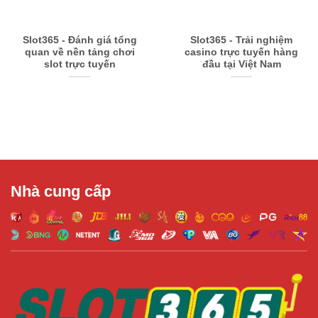
Slot365 - Đánh giá tổng
Slot365 - Trải nghiệm
quan về nền tảng chơi
casino trực tuyến hàng
slot trực tuyến
đầu tại Việt Nam
Nhà cung cấp