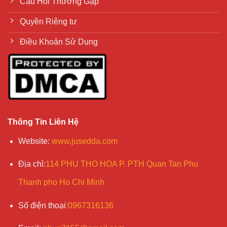
Câu Hỏi Thường Gặp
Quyền Riêng tư
Điều Khoản Sử Dụng
Thông Tin Liên Hệ
Website
:
www.jusedda.com
Địa chỉ
:
114 PHU THO HOA P. PTH Quan Tan Phu
Thanh pho Ho Chi Minh
Số điện
thoại
:
0967316136