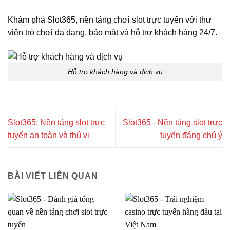
Khám phá Slot365, nền tảng chơi slot trực tuyến với thư
viện trò chơi đa dạng, bảo mật và hỗ trợ khách hàng 24/7.
Hỗ trợ khách hàng và dịch vụ
Slot365: Nền tảng slot trực
Slot365 - Nền tảng slot trực
tuyến an toàn và thú vị
tuyến đáng chú ý
BÀI VIẾT LIÊN QUAN