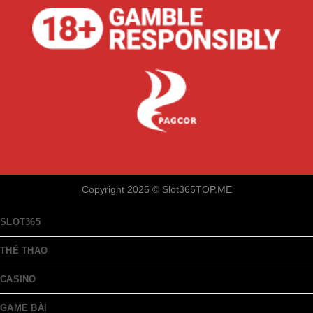
Copyright 2025 ©
Slot365TOP.ME
SLOT365
THỂ THAO
CASINO
GAME BÀI