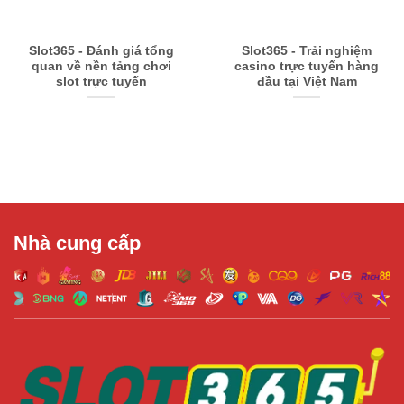
Slot365 - Đánh giá tổng
Slot365 - Trải nghiệm
quan về nền tảng chơi
casino trực tuyến hàng
slot trực tuyến
đầu tại Việt Nam
Nhà cung cấp