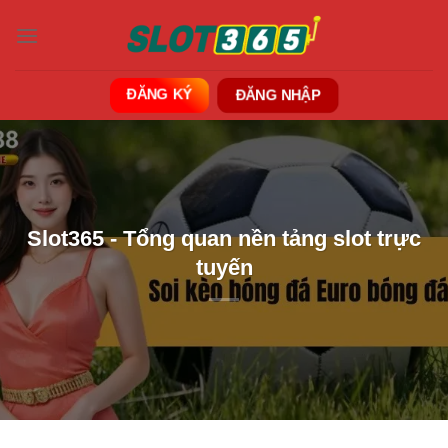
Bỏ
qua
nội
dung
ĐĂNG KÝ
ĐĂNG NHẬP
Slot365 - Tổng quan nền tảng slot trực
tuyến