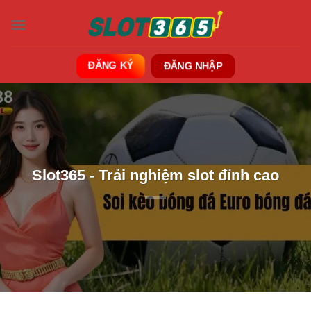
Bỏ
qua
nội
dung
ĐĂNG KÝ
ĐĂNG NHẬP
Slot365 - Trải nghiệm slot đỉnh cao