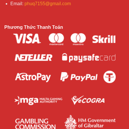
Email
:
phuq7155@gmail.com
Phương Thức Thanh Toán