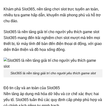
Khám phá Slot365, nền tảng chơi slot trực tuyến an toàn,
nhiều tựa game hấp dẫn, khuyến mãi phong phú và hỗ trợ
chu đáo.
Slot365 là nền tảng giải trí cho người yêu thích game slot
Slot365 mang đến trải nghiệm chơi slot mượt mà trên mọi
thiết bị, từ máy tính để bàn đến điện thoại di động, với giao
diện thân thiện và đồ họa sống động.
Slot365 là nền tảng giải trí cho người yêu thích game slot
Độ tin cậy và an toàn của Slot365
Nền tảng áp dụng mã hóa dữ liệu và cơ chế xác thực hai
yếu tố. Slot365 tuân thủ các quy định cấp phép phù hợp và
có chính sách riêng tư minh bạch.