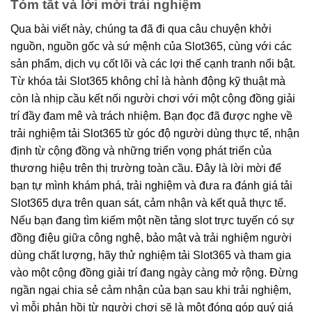
Tóm tắt và lời mời trải nghiệm
Qua bài viết này, chúng ta đã đi qua câu chuyện khởi
nguồn, nguồn gốc và sứ mệnh của Slot365, cùng với các
sản phẩm, dịch vụ cốt lõi và các lợi thế cạnh tranh nổi bật.
Từ khóa tải Slot365 không chỉ là hành động kỹ thuật mà
còn là nhịp cầu kết nối người chơi với một cộng đồng giải
trí đầy đam mê và trách nhiệm. Bạn đọc đã được nghe về
trải nghiệm tải Slot365 từ góc độ người dùng thực tế, nhận
định từ cộng đồng và những triển vọng phát triển của
thương hiệu trên thị trường toàn cầu. Đây là lời mời để
bạn tự mình khám phá, trải nghiệm và đưa ra đánh giá tải
Slot365 dựa trên quan sát, cảm nhận và kết quả thực tế.
Nếu bạn đang tìm kiếm một nền tảng slot trực tuyến có sự
đồng điệu giữa công nghệ, bảo mật và trải nghiệm người
dùng chất lượng, hãy thử nghiệm tải Slot365 và tham gia
vào một cộng đồng giải trí đang ngày càng mở rộng. Đừng
ngần ngại chia sẻ cảm nhận của bạn sau khi trải nghiệm,
vì mỗi phản hồi từ người chơi sẽ là một đóng góp quý giá