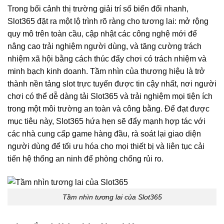
Trong bối cảnh thị trường giải trí số biến đổi nhanh,
Slot365 đặt ra một lộ trình rõ ràng cho tương lai: mở rộng
quy mô trên toàn cầu, cập nhật các công nghệ mới để
nâng cao trải nghiệm người dùng, và tăng cường trách
nhiệm xã hội bằng cách thúc đẩy chơi có trách nhiệm và
minh bạch kinh doanh. Tầm nhìn của thương hiệu là trở
thành nền tảng slot trực tuyến được tin cậy nhất, nơi người
chơi có thể dễ dàng tải Slot365 và trải nghiệm mọi tiện ích
trong một môi trường an toàn và công bằng. Để đạt được
mục tiêu này, Slot365 hứa hẹn sẽ đẩy mạnh hợp tác với
các nhà cung cấp game hàng đầu, rà soát lại giao diện
người dùng để tối ưu hóa cho mọi thiết bị và liên tục cải
tiến hệ thống an ninh để phòng chống rủi ro.
Tầm nhìn tương lai của Slot365