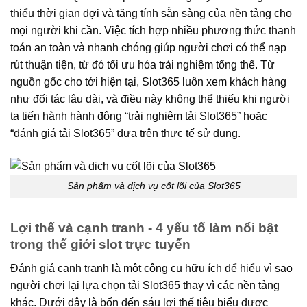
thiểu thời gian đợi và tăng tính sẵn sàng của nền tảng cho
mọi người khi cần. Việc tích hợp nhiều phương thức thanh
toán an toàn và nhanh chóng giúp người chơi có thể nạp
rút thuận tiện, từ đó tối ưu hóa trải nghiệm tổng thể. Từ
nguồn gốc cho tới hiện tại, Slot365 luôn xem khách hàng
như đối tác lâu dài, và điều này không thể thiếu khi người
ta tiến hành hành động “trải nghiệm tải Slot365” hoặc
“đánh giá tải Slot365” dựa trên thực tế sử dụng.
Sản phẩm và dịch vụ cốt lõi của Slot365
Lợi thế và cạnh tranh - 4 yếu tố làm nổi bật
trong thế giới slot trực tuyến
Đánh giá cạnh tranh là một công cụ hữu ích để hiểu vì sao
người chơi lại lựa chọn tải Slot365 thay vì các nền tảng
khác. Dưới đây là bốn đến sáu lợi thế tiêu biểu được