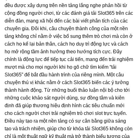
đều được xây dựng trên nền tảng lắng nghe phản hồi từ
cộng đồng người chơi, từ các đánh giá tải Slot365 trên các
diễn đàn, mạng xã hội đến các bài viết phân tích của các
chuyên gia. Đôi khi, câu chuyện thành công của một nền
tảng không chỉ nằm ở việc bổ sung thêm trò chơi mà còn ở
cách họ kể lại bản thân, cách họ duy trì động lực và cách
họ mở rộng tầm ảnh hưởng theo hướng tích cực. Đây
chính là động lực để tiếp tục cải tiến, mang đến trải nghiệm
mượt mà cho mọi người khi họ gõ chữ tìm kiếm “tải
Slot365” để bắt đầu hành trình của riêng mình. Một câu
chuyện thú vị khác nằm ở cách Slot365 biến các ý tưởng
thành hành động. Từ những buổi thảo luận nội bộ cho tới
những cuộc khảo sát người dùng, sự đồng tâm và kiên
định đã giúp thương hiệu định hình các tiêu chuẩn mới
cho cách người chơi trải nghiệm trò chơi slot trực tuyến.
Điều này tạo ra một nền tảng có sự cân bằng giữa sáng
tạo và trách nhiệm, giúp cho từ khóa tải Slot365 không còn
chỉ là một thuật ngữ kỹ thuật mà trở thành biểu tượng của