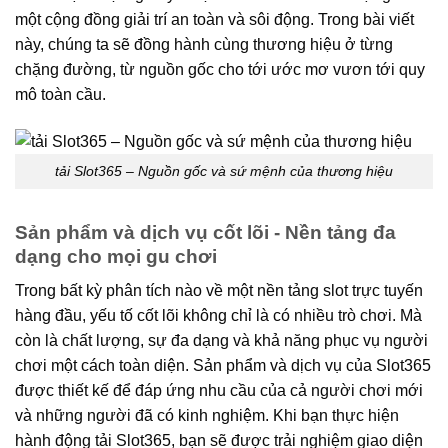
một cộng đồng giải trí an toàn và sôi động. Trong bài viết
này, chúng ta sẽ đồng hành cùng thương hiệu ở từng
chặng đường, từ nguồn gốc cho tới ước mơ vươn tới quy
mô toàn cầu.
tải Slot365 – Nguồn gốc và sứ mệnh của thương hiệu
Sản phẩm và dịch vụ cốt lõi - Nền tảng đa
dạng cho mọi gu chơi
Trong bất kỳ phân tích nào về một nền tảng slot trực tuyến
hàng đầu, yếu tố cốt lõi không chỉ là có nhiều trò chơi. Mà
còn là chất lượng, sự đa dạng và khả năng phục vụ người
chơi một cách toàn diện. Sản phẩm và dịch vụ của Slot365
được thiết kế để đáp ứng nhu cầu của cả người chơi mới
và những người đã có kinh nghiệm. Khi bạn thực hiện
hành động tải Slot365, bạn sẽ được trải nghiệm giao diện