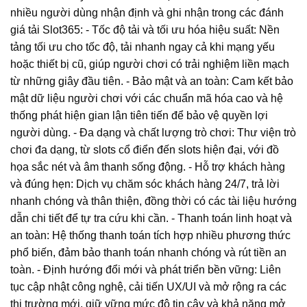
nhiều người dùng nhận định và ghi nhận trong các đánh
giá tải Slot365: - Tốc độ tải và tối ưu hóa hiệu suất: Nền
tảng tối ưu cho tốc độ, tải nhanh ngay cả khi mạng yếu
hoặc thiết bị cũ, giúp người chơi có trải nghiệm liền mạch
từ những giây đầu tiên. - Bảo mật và an toàn: Cam kết bảo
mật dữ liệu người chơi với các chuẩn mã hóa cao và hệ
thống phát hiện gian lận tiên tiến để bảo vệ quyền lợi
người dùng. - Đa dạng và chất lượng trò chơi: Thư viện trò
chơi đa dạng, từ slots cổ điển đến slots hiện đại, với đồ
họa sắc nét và âm thanh sống động. - Hỗ trợ khách hàng
và đúng hẹn: Dịch vụ chăm sóc khách hàng 24/7, trả lời
nhanh chóng và thân thiện, đồng thời có các tài liệu hướng
dẫn chi tiết để tự tra cứu khi cần. - Thanh toán linh hoạt và
an toàn: Hệ thống thanh toán tích hợp nhiều phương thức
phổ biến, đảm bảo thanh toán nhanh chóng và rút tiền an
toàn. - Định hướng đổi mới và phát triển bền vững: Liên
tục cập nhật công nghệ, cải tiến UX/UI và mở rộng ra các
thị trường mới, giữ vững mức độ tin cậy và khả năng mở